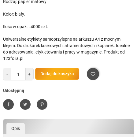
Rodzaj: papier matowy
Kolor: biały,
Ilość w opak. : 4000 szt.
Uniwersalne etykiety samoprzylepne na arkuszu A4 z mocnym
klejem. Do drukarek laserowych, atramentowych i kopiarek. Idealne
do adresowania, etykietowania i pracy w magazynie. Produkt od
123folia.pl
Dodaj do koszyka
-
+
favorite_border
Udostępnij
Udostępnij
Tweetuj
Pinterest
Opis