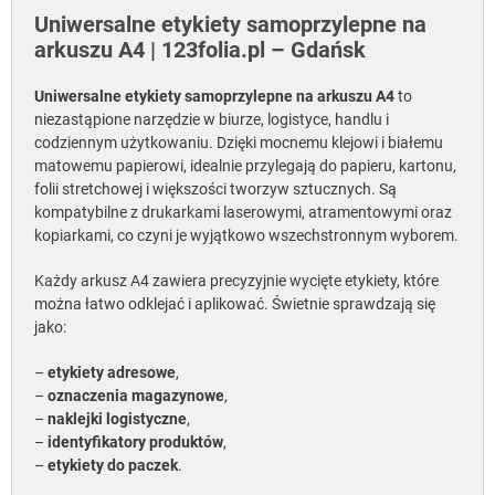
Uniwersalne etykiety samoprzylepne na
arkuszu A4 | 123folia.pl – Gdańsk
Uniwersalne etykiety samoprzylepne na arkuszu A4
to
niezastąpione narzędzie w biurze, logistyce, handlu i
codziennym użytkowaniu. Dzięki mocnemu klejowi i białemu
matowemu papierowi, idealnie przylegają do papieru, kartonu,
folii stretchowej i większości tworzyw sztucznych. Są
kompatybilne z drukarkami laserowymi, atramentowymi oraz
kopiarkami, co czyni je wyjątkowo wszechstronnym wyborem.
Każdy arkusz A4 zawiera precyzyjnie wycięte etykiety, które
można łatwo odklejać i aplikować. Świetnie sprawdzają się
jako:
–
etykiety adresowe
,
–
oznaczenia magazynowe
,
–
naklejki logistyczne
,
–
identyfikatory produktów
,
–
etykiety do paczek
.