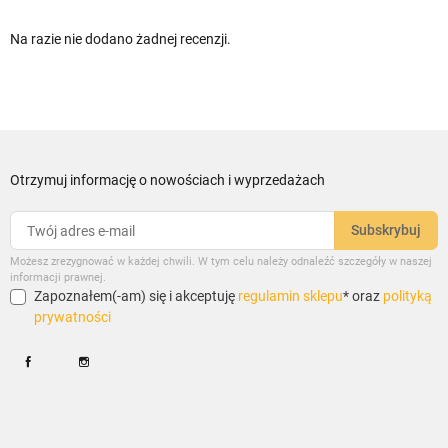
Na razie nie dodano żadnej recenzji.
Otrzymuj informację o nowościach i wyprzedażach
Możesz zrezygnować w każdej chwili. W tym celu należy odnaleźć szczegóły w naszej
informacji prawnej.
Zapoznałem(-am) się i akceptuję
regulamin sklepu
* oraz
polityką
prywatności
Facebook
Instagram