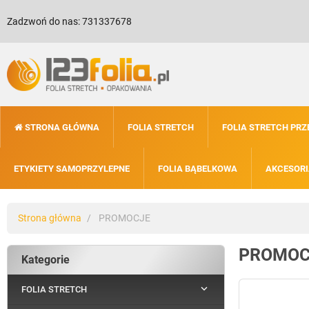
Zadzwoń do nas:
731337678
STRONA GŁÓWNA
FOLIA STRETCH
FOLIA STRETCH PR
ETYKIETY SAMOPRZYLEPNE
FOLIA BĄBELKOWA
AKCESORI
Strona główna
PROMOCJE
PROMOC
Kategorie

FOLIA STRETCH