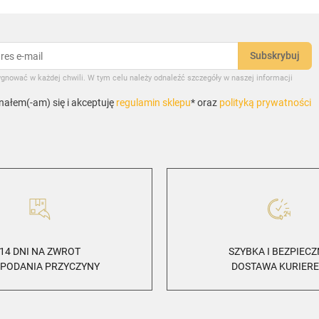
gnować w każdej chwili. W tym celu należy odnaleźć szczegóły w naszej informacji
ałem(-am) się i akceptuję
regulamin sklepu
* oraz
polityką prywatności
14 DNI NA ZWROT
SZYBKA I BEZPIEC
 PODANIA PRZYCZYNY
DOSTAWA KURIER