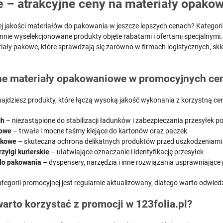
 – atrakcyjne ceny na materiały opako
j jakości materiałów do pakowania w jeszcze lepszych cenach? Kategor
annie wyselekcjonowane produkty objęte rabatami i ofertami specjalnymi
iały pakowe, które sprawdzają się zarówno w firmach logistycznych, sk
e materiały opakowaniowe w promocyjnych ce
znajdziesz produkty, które łączą wysoką jakość wykonania z korzystną ce
ch
– niezastąpione do stabilizacji ładunków i zabezpieczania przesyłek
owe
– trwałe i mocne taśmy klejące do kartonów oraz paczek
lkowe
– skuteczna ochrona delikatnych produktów przed uszkodzeniami
rzylgi kurierskie
– ułatwiające oznaczanie i identyfikację przesyłek
do pakowania
– dyspensery, narzędzia i inne rozwiązania usprawniające
egorii promocyjnej jest regularnie aktualizowany, dlatego warto odwiedza
arto korzystać z promocji w 123folia.pl?