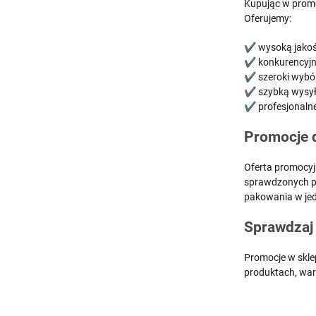
Kupując w promo
Oferujemy:
✔ wysoką jakoś
✔ konkurencyjne
✔ szeroki wybór
✔ szybką wysyłkę
✔ profesjonalne
Promocje d
Oferta promocyj
sprawdzonych pr
pakowania w je
Sprawdzaj 
Promocje w skle
produktach, war