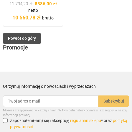
11 734,20 zł
8586,00 zł
netto
10 560,78 zł
brutto
Powrót do góry
Promocje
Otrzymuj informację o nowościach i wyprzedażach
Możesz zrezygnować w każdej chwili. W tym celu należy odnaleźć szczegóły w naszej
informacji prawnej.
Zapoznałem(-am) się i akceptuję
regulamin sklepu
* oraz
polityką
prywatności