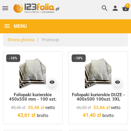
0
menu
search
person
shopping_basket
MENU
Strona główna
Promocje
-10%
-10%
visibility
visibility
Foliopaki kurierskie
Foliopaki kurierskie DUŻE -
450x550 mm - 100 szt.
400x500 100szt. 3XL
4XL | Koperty foliowe |
48,46 zł
35,46 zł
46,00 zł
33,66 zł
123folia.pl
netto
netto
43,61 zł
41,40 zł
brutto
brutto