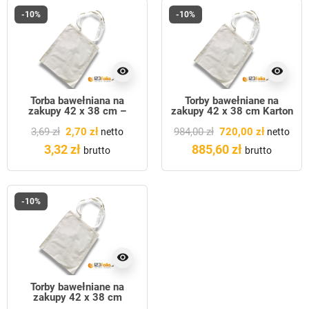
-10%
-10%
visibility
visibility
Torba bawełniana na
Torby bawełniane na
zakupy 42 x 38 cm –
zakupy 42 x 38 cm Karton
ECRU
250szt.
3,69 zł
2,70 zł
984,00 zł
720,00 zł
netto
netto
3,32 zł
885,60 zł
brutto
brutto
-10%
visibility
Torby bawełniane na
zakupy 42 x 38 cm
PALETA 6000szt.