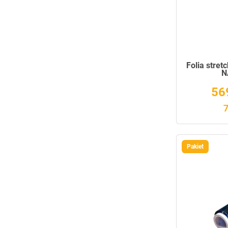
Folia stret
N
56
7
Pakiet