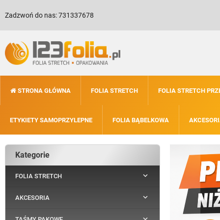
Zadzwoń do nas:
731337678
STRONA GŁÓWNA
FOLIA STRETCH
FOLIA STRETCH PR
ETYKIETY SAMOPRZYLEPNE
FOLIA BĄBELKOWA
AKCESORI
Kategorie

FOLIA STRETCH

AKCESORIA

TAŚMY PAKOWE