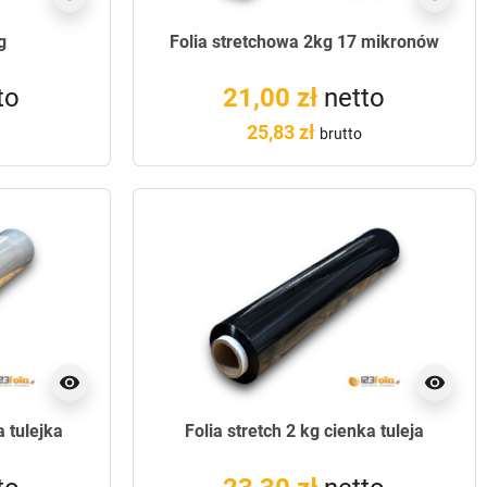
g
Folia stretchowa 2kg 17 mikronów
to
21,00 zł
netto
25,83 zł
brutto
visibility
visibility
a tulejka
Folia stretch 2 kg cienka tuleja