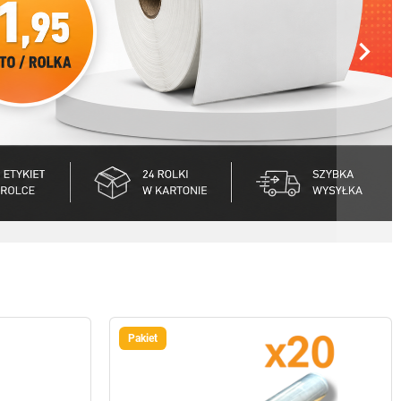

Pakiet