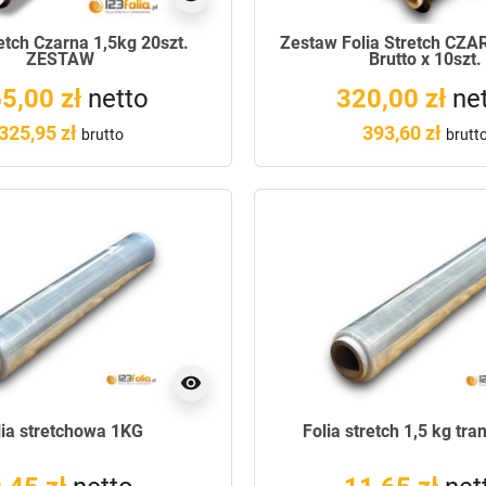
retch Czarna 1,5kg 20szt.
Zestaw Folia Stretch CZA
ZESTAW
Brutto x 10szt.
5,00 zł
netto
320,00 zł
ne
325,95 zł
393,60 zł
brutto
brutt
visibility
lia stretchowa 1KG
Folia stretch 1,5 kg tr