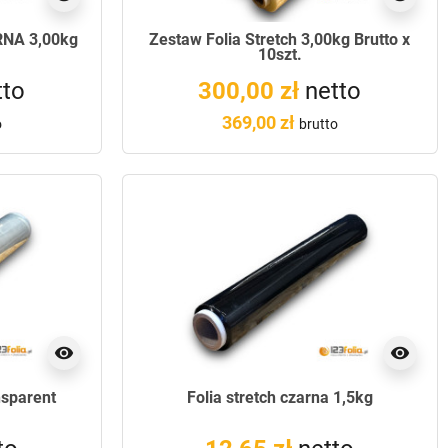
RNA 3,00kg
Zestaw Folia Stretch 3,00kg Brutto x
10szt.
tto
300,00 zł
netto
369,00 zł
o
brutto
visibility
visibility
ansparent
Folia stretch czarna 1,5kg