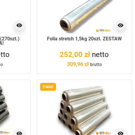
visibility
visibility
 (270szt.)
Folia stretch 1,5kg 20szt. ZESTAW
A!
tto
252,00 zł
netto
309,96 zł
to
brutto
Pakiet
visibility
visibility