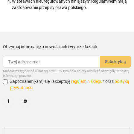
W sprawach nieuregulowanych niniejszym Regulaminem mają
zastosowanie przepisy prawa polskiego.
Otrzymuj informację o nowościach i wyprzedażach
Możesz zrezygnować w każdej chwili. W tym celu należy odnaleźć szczegóły w naszej
informacji prawnej.
Zapoznałem(-am) się i akceptuję
regulamin sklepu
* oraz
polityką
prywatności
Facebook
Instagram