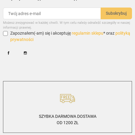
Możesz zrezygnować w każdej chwili. W tym celu należy odnaleźć szczegóły w naszej
informacji prawnej.
Zapoznałem(-am) się i akceptuję
regulamin sklepu
* oraz
polityką
prywatności
Facebook
Instagram
SZYBKA DARMOWA DOSTAWA
OD 1200 ZŁ