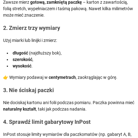
Zawsze mierz
gotową, zamkniętą paczkę
– karton z zawartością,
folią stretch, wypełniaczem i taśmą pakową. Nawet kilka milimetrów
może mieć znaczenie.
2. Zmierz trzy wymiary
Użyj miarki lub linijki i zmierz:
długość
(najdłuższy bok),
szerokość
,
wysokość
.
👉 Wymiary podawaj w
centymetrach
, zaokrąglając w górę.
3. Nie ściskaj paczki
Nie dociskaj kartonu ani folii podczas pomiaru. Paczka powinna mieć
naturalny kształt
, taki jak podczas nadania.
4. Sprawdź limit gabarytowy InPost
InPost stosuje limity wymiarów dla paczkomatów (np. gabaryt A, B,