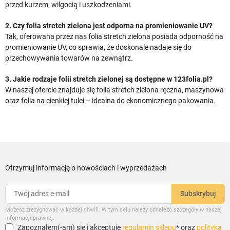
przed kurzem, wilgocią i uszkodzeniami.
2. Czy folia stretch zielona jest odporna na promieniowanie UV?
Tak, oferowana przez nas folia stretch zielona posiada odporność na
promieniowanie UV, co sprawia, że doskonale nadaje się do
przechowywania towarów na zewnątrz.
3. Jakie rodzaje folii stretch zielonej są dostępne w 123folia.pl?
W naszej ofercie znajduje się folia stretch zielona ręczna, maszynowa
oraz folia na cienkiej tulei – idealna do ekonomicznego pakowania.
Otrzymuj informację o nowościach i wyprzedażach
Możesz zrezygnować w każdej chwili. W tym celu należy odnaleźć szczegóły w naszej
informacji prawnej.
Zapoznałem(-am) się i akceptuję
regulamin sklepu
* oraz
polityką