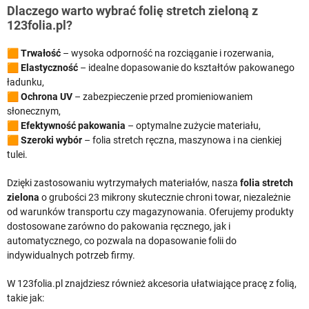
Dlaczego warto wybrać folię stretch zieloną z
123folia.pl?
🟧
Trwałość
– wysoka odporność na rozciąganie i rozerwania,
🟧
Elastyczność
– idealne dopasowanie do kształtów pakowanego
ładunku,
🟧
Ochrona UV
– zabezpieczenie przed promieniowaniem
słonecznym,
🟧
Efektywność pakowania
– optymalne zużycie materiału,
🟧
Szeroki wybór
– folia stretch ręczna, maszynowa i na cienkiej
tulei.
Dzięki zastosowaniu wytrzymałych materiałów, nasza
folia stretch
zielona
o grubości 23 mikrony skutecznie chroni towar, niezależnie
od warunków transportu czy magazynowania. Oferujemy produkty
dostosowane zarówno do pakowania ręcznego, jak i
automatycznego, co pozwala na dopasowanie folii do
indywidualnych potrzeb firmy.
W 123folia.pl znajdziesz również akcesoria ułatwiające pracę z folią,
takie jak: