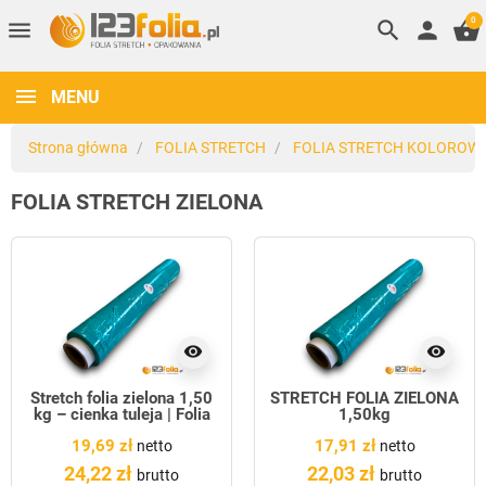
0
menu
search
person
shopping_basket
MENU
Strona główna
FOLIA STRETCH
FOLIA STRETCH KOLOROW
FOLIA STRETCH ZIELONA
visibility
visibility
Stretch folia zielona 1,50
STRETCH FOLIA ZIELONA
kg – cienka tuleja | Folia
1,50kg
stretch kolorowa
19,69 zł
17,91 zł
123folia.pl
netto
netto
24,22 zł
22,03 zł
brutto
brutto