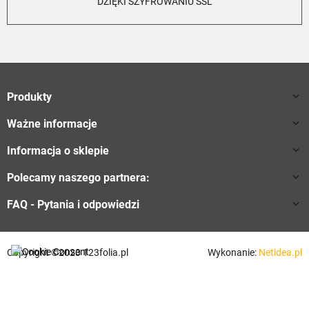
DZIĘKI SZYFROWANIU SSL
Produkty

Ważne informacje

Informacja o sklepie

Polecamy naszego partnera:

FAQ - Pytania i odpowiedzi

Copyright ©2023 123folia.pl
Wykonanie:
Netidea.pl