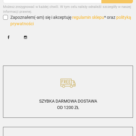
Możesz zrezygnować w każdej chwili. W tym celu należy odnaleźć szczegóły w naszej
informacji prawnej.
Zapoznałem(-am) się i akceptuję
regulamin sklepu
* oraz
polityką
prywatności
Facebook
Instagram
SZYBKA DARMOWA DOSTAWA
OD 1200 ZŁ