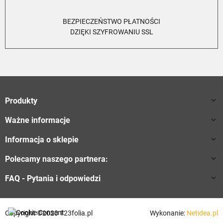
BEZPIECZEŃSTWO PŁATNOŚCI
DZIĘKI SZYFROWANIU SSL
Produkty

Ważne informacje

Informacja o sklepie

Polecamy naszego partnera:

FAQ - Pytania i odpowiedzi

Copyright ©2023 123folia.pl
Wykonanie:
Netidea.pl