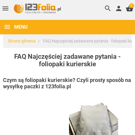
0
menu
search
person
shopping_basket
MENU
Strona główna
FAQ Najczęściej zadawane pytania - foliopaki kuri
FAQ Najczęściej zadawane pytania -
foliopaki kurierskie
Czym są foliopaki kurierskie? Czyli prosty sposób na
wysyłkę paczki z 123folia.pl