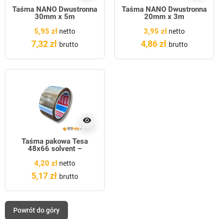
Taśma NANO Dwustronna
Taśma NANO Dwustronna
30mm x 5m
20mm x 3m
5,95 zł
3,95 zł
netto
netto
7,32 zł
4,86 zł
brutto
brutto
visibility
Taśma pakowa Tesa
48x66 solvent –
transparent
4,20 zł
netto
5,17 zł
brutto
Powrót do góry