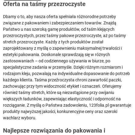
Oferta na taśmy przezroczyste
Dbamy o to, aby nasza oferta spełniała różnorodne potrzeby
związane z pakowaniem i zabezpieczaniem towarów. Znajdą
Państwo u nas szeroką gamę produktów, od taśm klejących
przezroczystych, przez taśmy pakowe przezroczyste, aż po taśmy
stretch przezroczyste. Każdy z tych produktów został
zaprojektowany z myślą o zapewnieniu maksymalnej trwałości i
estetyki pakowania. Doskonale sprawdzają się w różnych
zastosowaniach – od codziennego używania w biurze, po
specjalistyczne zadania w przemyśle. Dzięki różnym rozmiarom i
rodzajom kleju, pozwalają na indywidualne dopasowanie do potrzeb
każdego klienta. Taśma przeźroczysta chroni zawartość paczki,
zachowując przy tym widoczność etykiet i oznaczeń. Oferujemy
również taśmy stretch, które są niezastąpione przy owijaniu
większych ładunków, zapewniając elastyczność i odporność na
rozciąganie. Z myślą o Państwa zadowoleniu, 123folia.pl gwarantuje
produkty najwyższej jakości, konkurencyjne ceny oraz szeroki
wachlarz wyboru.
Najlepsze rozwiązania do pakowania i