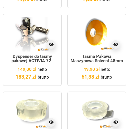
visibility
visibility
Dyspenser do taśmy
Taśma Pakowa
pakowej ACTIVIA 72-
Maszynowa Solvent 48mm
75mm
x 990y
149,00 zł
49,90 zł
netto
netto
183,27 zł
61,38 zł
brutto
brutto
visibility
visibility