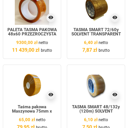
visibility
visibility
PALETA TAŚMA PAKOWA
TAŚMA SMART 72/60y
48x60 PRZEZROCZYSTA
SOLVENT TRANSPARENT
9300,00 zł
6,40 zł
netto
netto
11 439,00 zł
7,87 zł
brutto
brutto
visibility
visibility
Taśma pakowa
TAŚMA SMART 48/132y
Maszynowa 75mm x
(120m) SOLVENT
900m
TRANSPARENT
65,00 zł
6,10 zł
netto
netto
79,95 zł
7,50 zł
brutto
brutto