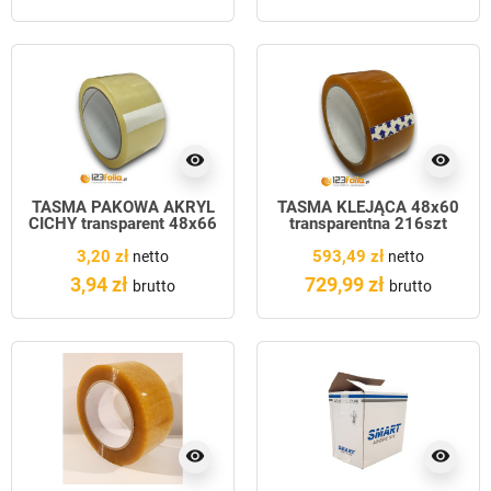
visibility
visibility
TAŚMA PAKOWA AKRYL
TAŚMA KLEJĄCA 48x60
CICHY transparent 48x66
transparentna 216szt
PAKIET
3,20 zł
593,49 zł
netto
netto
3,94 zł
729,99 zł
brutto
brutto
visibility
visibility