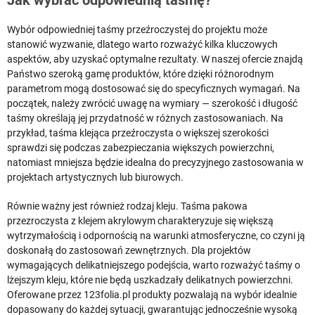
Jak wybrać odpowiednią taśmę?
Wybór odpowiedniej taśmy przeźroczystej do projektu może
stanowić wyzwanie, dlatego warto rozważyć kilka kluczowych
aspektów, aby uzyskać optymalne rezultaty. W naszej ofercie znajdą
Państwo szeroką gamę produktów, które dzięki różnorodnym
parametrom mogą dostosować się do specyficznych wymagań. Na
początek, należy zwrócić uwagę na wymiary — szerokość i długość
taśmy określają jej przydatność w różnych zastosowaniach. Na
przykład, taśma klejąca przeźroczysta o większej szerokości
sprawdzi się podczas zabezpieczania większych powierzchni,
natomiast mniejsza będzie idealna do precyzyjnego zastosowania w
projektach artystycznych lub biurowych.
Równie ważny jest również rodzaj kleju. Taśma pakowa
przezroczysta z klejem akrylowym charakteryzuje się większą
wytrzymałością i odpornością na warunki atmosferyczne, co czyni ją
doskonałą do zastosowań zewnętrznych. Dla projektów
wymagających delikatniejszego podejścia, warto rozważyć taśmy o
lżejszym kleju, które nie będą uszkadzały delikatnych powierzchni.
Oferowane przez 123folia.pl produkty pozwalają na wybór idealnie
dopasowany do każdej sytuacji, gwarantując jednocześnie wysoką