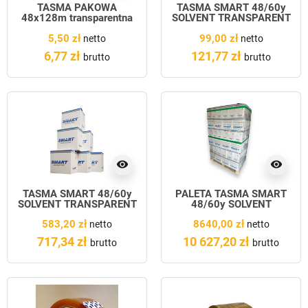
TAŚMA PAKOWA
TAŚMA SMART 48/60y
48x128m transparentna
SOLVENT TRANSPARENT
36szt.
5,50 zł
99,00 zł
netto
netto
6,77 zł
121,77 zł
brutto
brutto
visibility
visibility
TAŚMA SMART 48/60y
PALETA TAŚMA SMART
SOLVENT TRANSPARENT
48/60y SOLVENT
216szt.
TRANSPARENT 3456szt.
583,20 zł
8640,00 zł
netto
netto
717,34 zł
10 627,20 zł
brutto
brutto