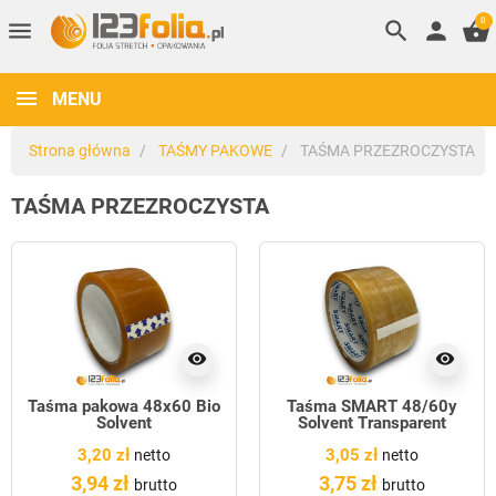
0
menu
search
person
shopping_basket
MENU
Strona główna
TAŚMY PAKOWE
TAŚMA PRZEZROCZYSTA
TAŚMA PRZEZROCZYSTA
visibility
visibility
Taśma pakowa 48x60 Bio
Taśma SMART 48/60y
Solvent
Solvent Transparent
3,20 zł
3,05 zł
netto
netto
3,94 zł
3,75 zł
brutto
brutto