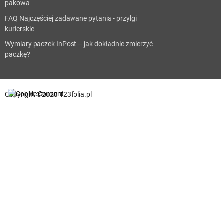
pakowa
FAQ Najczęściej zadawane pytania - przylgi
kurierskie
Wymiary paczek InPost – jak dokładnie zmierzyć
paczkę?
Copyright ©2023 123folia.pl