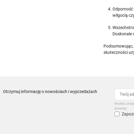
Odporność 
wilgocią c
Wszechstro
Doskonale 
Podsumowując
skuteczności uż
Otrzymuj informację o nowościach i wyprzedażach
Możesz zrezy
prawnej.
Zapozn