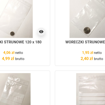
visibility
I STRUNOWE 120 x 180
WORECZKI STRUNOWE
4,06 zł
1,95 zł
netto
netto
4,99 zł
2,40 zł
brutto
brutto