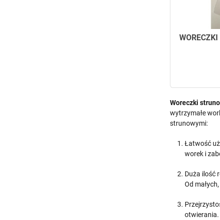
WORECZKI 
Woreczki strun
wytrzymałe work
strunowymi:
Łatwość uż
worek i zab
Duża ilość
Od małych, 
Przejrzysto
otwierania.