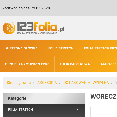
Zadzwoń do nas:
731337678
STRONA GŁÓWNA
FOLIA STRETCH
FOLIA STRETCH PR
ETYKIETY SAMOPRZYLEPNE
FOLIA BĄBELKOWA
AKCESORI
Strona główna
AKCESORIA
DO PAKOWANIA - WYSYŁKA
W
WORECZ
Kategorie

FOLIA STRETCH