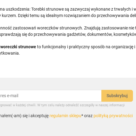
na uszkodzenia: Torebki strunowe są zazwyczaj wykonane z trwałych i 
zy kurzem. Dzięki temu są idealnym rozwiązaniem do przechowywania de
nność zastosowań woreczków strunowych. Znajdują zastosowanie nie tylk
sprawdzają się do przechowywania gadżetów, dokumentów, kosmetyków, b
,
woreczki strunowe
to funkcjonalny i praktyczny sposób na organizację 
ytkowania.
gnować w każdej chwili. W tym celu należy odnaleźć szczegóły w naszej informacji
ałem(-am) się i akceptuję
regulamin sklepu
* oraz
polityką prywatności