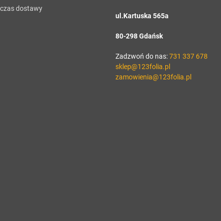
i czas dostawy
ul.Kartuska 565a
80-298 Gdańsk
Zadzwoń do nas:
731 337 678
sklep@123folia.pl
zamowienia@123folia.pl