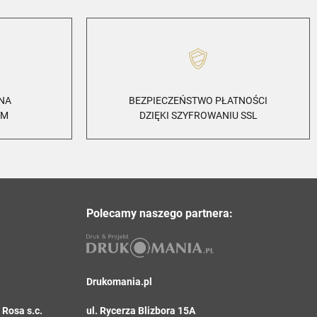
ZNA
BEZPIECZEŃSTWO PŁATNOŚCI
EM
DZIĘKI SZYFROWANIU SSL
Polecamy naszego partnera:
Drukomania.pl
Rosa s.c.
ul. Rycerza Blizbora 15A