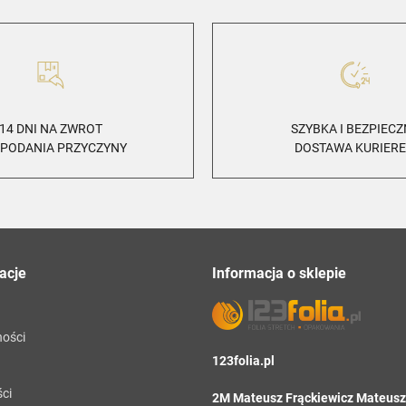
14 DNI NA ZWROT
SZYBKA I BEZPIEC
 PODANIA PRZYCZYNY
DOSTAWA KURIER
acje
Informacja o sklepie
ności
123folia.pl
ci
2M Mateusz Frąckiewicz Mateusz 