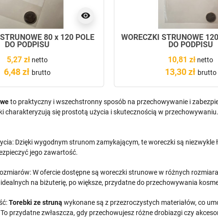
visibility
STRUNOWE 80 x 120 POLE
WORECZKI STRUNOWE 120 
DO PODPISU
DO PODPISU
5,27 zł
10,81 zł
netto
netto
6,48 zł
13,30 zł
brutto
brutto
owe
to praktyczny i wszechstronny sposób na przechowywanie i zabezpie
i charakteryzują się prostotą użycia i skutecznością w przechowywaniu.
ycia: Dzięki wygodnym strunom zamykającym, te woreczki są niezwykle ł
ezpieczyć jego zawartość.
 rozmiarów: W ofercie dostępne są woreczki strunowe w różnych rozmia
idealnych na biżuterię, po większe, przydatne do przechowywania kosme
ść:
Torebki ze struną
wykonane są z przezroczystych materiałów, co umo
 To przydatne zwłaszcza, gdy przechowujesz różne drobiazgi czy akcesor