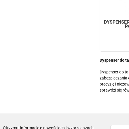
DYSPENSER
P
Dyspenser do t
Dyspenser do ta
zabezpieczania 
precyzję i niez
sprawdzi się ró
Otrzymuj informację o nowościach i wyprzedażach