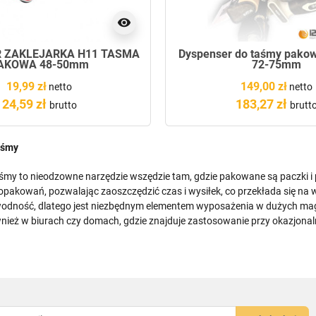
visibility
 ZAKLEJARKA H11 TAŚMA
Dyspenser do taśmy pako
AKOWA 48-50mm
72-75mm
19,99 zł
149,00 zł
netto
netto
24,59 zł
183,27 zł
brutto
brutt
aśmy
śmy to nieodzowne narzędzie wszędzie tam, gdzie pakowane są paczki i 
opakowań, pozwalając zaoszczędzić czas i wysiłek, co przekłada się na 
awodność, dlatego jest niezbędnym elementem wyposażenia w dużych mag
wnież w biurach czy domach, gdzie znajduje zastosowanie przy okazjona