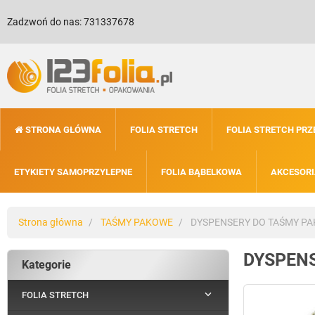
Zadzwoń do nas:
731337678
STRONA GŁÓWNA
FOLIA STRETCH
FOLIA STRETCH PR
ETYKIETY SAMOPRZYLEPNE
FOLIA BĄBELKOWA
AKCESORI
Strona główna
TAŚMY PAKOWE
DYSPENSERY DO TAŚMY P
DYSPEN
Kategorie

FOLIA STRETCH