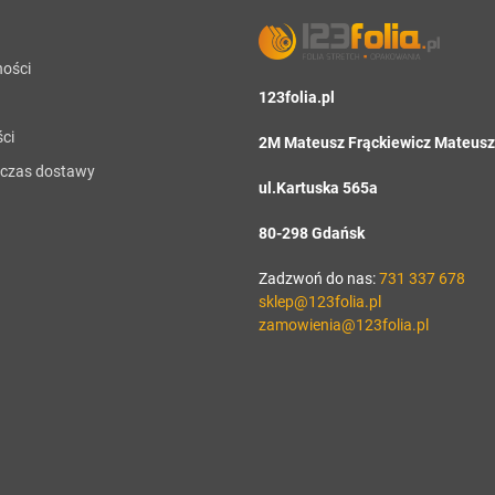
ności
123folia.pl
ci
2M Mateusz Frąckiewicz Mateusz 
i czas dostawy
ul.Kartuska 565a
80-298 Gdańsk
Zadzwoń do nas:
731 337 678
sklep@123folia.pl
zamowienia@123folia.pl