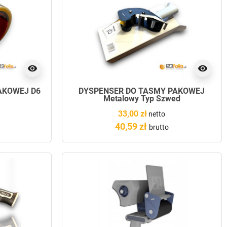
visibility
visibility
AKOWEJ D6
DYSPENSER DO TAŚMY PAKOWEJ
Metalowy Typ Szwed
33,00 zł
netto
40,59 zł
brutto