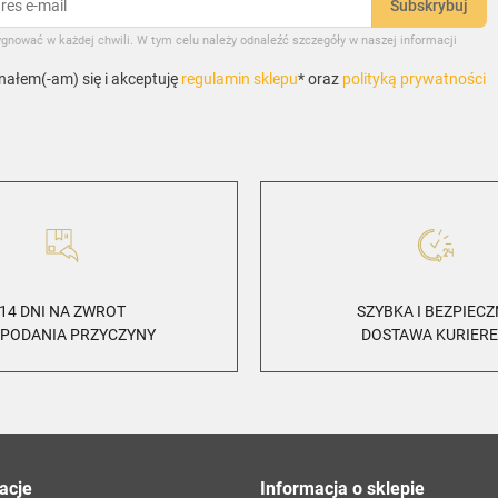
gnować w każdej chwili. W tym celu należy odnaleźć szczegóły w naszej informacji
ałem(-am) się i akceptuję
regulamin sklepu
* oraz
polityką prywatności
14 DNI NA ZWROT
SZYBKA I BEZPIEC
 PODANIA PRZYCZYNY
DOSTAWA KURIER
acje
Informacja o sklepie