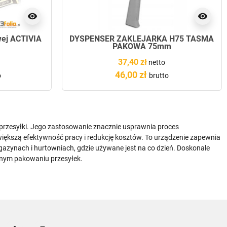
visibility
visibility
wej ACTIVIA
DYSPENSER ZAKLEJARKA H75 TAŚMA
PAKOWA 75mm
37,40 zł
netto
46,00 zł
o
brutto
przesyłki. Jego zastosowanie znacznie usprawnia proces
większą efektywność pracy i redukcję kosztów. To urządzenie zapewnia
azynach i hurtowniach, gdzie używane jest na co dzień. Doskonale
lnym pakowaniu przesyłek.