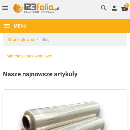
0
menu
search
person
shopping_basket
MENU
Strona główna
Blog
Materiały opakowaniowe
Nasze najnowsze artykuły