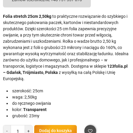
Folia stretch 25cm 2,50kg
to praktyczne rozwiązanie do szybkiego i
skutecznego pakowania paczek, kartonów i niestandardowych
produktów. Dzięki szerokości 25 cm folia zapewnia precyzyjne
owijanie, a przy tym skutecznie chroni towar przed wilgocią,
zabrudzeniami i uszkodzeniami. Rolka o wadze brutto 2,50 kg
wykonana jest z folii o grubości 23 mikrony i naciągu do 160%, co
gwarantuje wysoką wytrzymałość oraz stabilizację ładunku. Idealna
zarówno do użytku domowego, jak i profesjonalnego – w
transporcie, logistyce i magazynach. Dostępna w sklepie
123folia.pl
– Gdańsk, Trójmiasto, Polska
z wysyłką na całą Polskę i Unię
Europejską.
szerokość: 25cm
waga: 2,50kg
do ręcznego owijania
kolor:
Transparent
grubość: 23my
Dodaj do koszyka
-
+
favorite_border