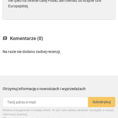
nie tylko na terenie całej Polski, ale również do krajów Unii
Europejskiej.
Komentarze (0)
chat
Na razie nie dodano żadnej recenzji.
Otrzymuj informację o nowościach i wyprzedażach
Możesz zrezygnować w każdej chwili. W tym celu należy odnaleźć szczegóły w naszej
informacji prawnej.