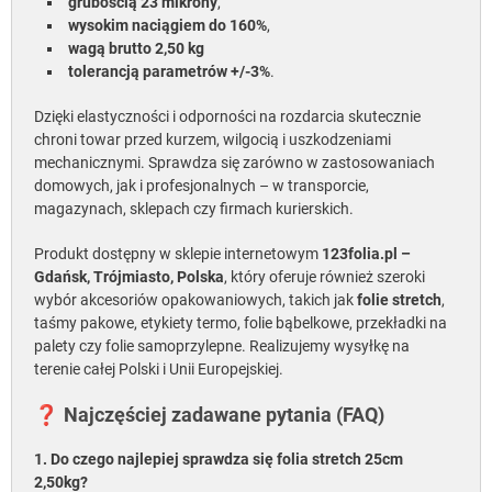
grubością 23 mikrony
,
wysokim naciągiem do 160%
,
wagą brutto 2,50 kg
tolerancją parametrów +/-3%
.
Dzięki elastyczności i odporności na rozdarcia skutecznie
chroni towar przed kurzem, wilgocią i uszkodzeniami
mechanicznymi. Sprawdza się zarówno w zastosowaniach
domowych, jak i profesjonalnych – w transporcie,
magazynach, sklepach czy firmach kurierskich.
Produkt dostępny w sklepie internetowym
123folia.pl –
Gdańsk, Trójmiasto, Polska
, który oferuje również szeroki
wybór akcesoriów opakowaniowych, takich jak
folie stretch
,
taśmy pakowe, etykiety termo, folie bąbelkowe, przekładki na
palety czy folie samoprzylepne. Realizujemy wysyłkę na
terenie całej Polski i Unii Europejskiej.
❓ Najczęściej zadawane pytania (FAQ)
1. Do czego najlepiej sprawdza się folia stretch 25cm
2,50kg?