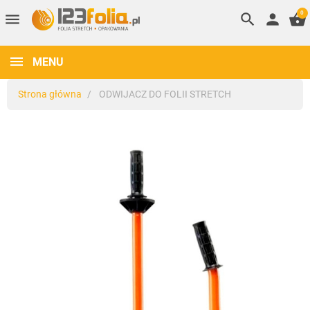
0
menu
search
person
shopping_basket
MENU
Strona główna
ODWIJACZ DO FOLII STRETCH