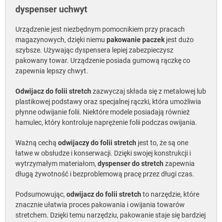
dyspenser uchwyt
Urządzenie jest niezbędnym pomocnikiem przy pracach
magazynowych, dzięki niemu
pakowanie paczek
jest dużo
szybsze. Używając dyspensera lepiej zabezpieczysz
pakowany towar. Urządzenie posiada gumową rączkę co
zapewnia lepszy chwyt.
Odwijacz do folii stretch
zazwyczaj składa się z metalowej lub
plastikowej podstawy oraz specjalnej rączki, która umożliwia
płynne odwijanie folii. Niektóre modele posiadają również
hamulec, który kontroluje naprężenie folii podczas owijania.
Ważną cechą
odwijaczy do folii stretch
jest to, że są one
łatwe w obsłudze i konserwacji. Dzięki swojej konstrukcji i
wytrzymałym materiałom,
dyspenser do stretch
zapewnia
długą żywotność i bezproblemową pracę przez długi czas.
Podsumowując,
odwijacz do folii stretch
to narzędzie, które
znacznie ułatwia proces pakowania i owijania towarów
stretchem. Dzięki temu narzędziu, pakowanie staje się bardziej