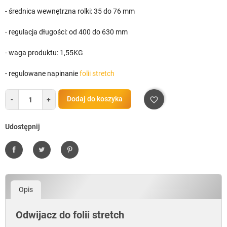
- średnica wewnętrzna rolki:
35 do 76 mm
- regulacja długości:
od 400 do 630 mm
- waga produktu:
1,55KG
- regulowane napinanie
folii stretch
Dodaj do koszyka
-
+
favorite_border
Udostępnij
Udostępnij
Tweetuj
Pinterest
Opis
Odwijacz do folii stretch