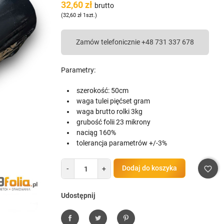
32,60 zł
brutto
(32,60 zł 1szt.)
Zamów telefonicznie +48 731 337 678
Parametry:
szerokość: 50cm
keyboard_arrow_right
waga tulei pięćset gram
Następny
waga brutto rolki 3kg
grubość folii 23 mikrony
naciąg 160%
tolerancja parametrów +/-3%
Dodaj do koszyka
-
+
favorite_border
Udostępnij