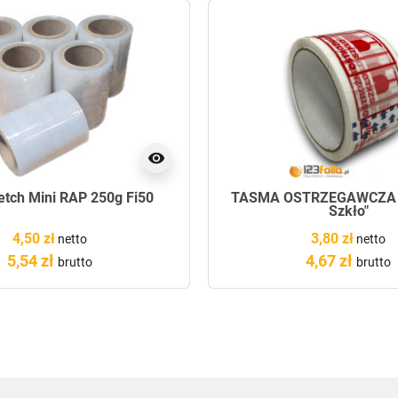
visibility
retch Mini RAP 250g Fi50
TAŚMA OSTRZEGAWCZA "
Szkło"
4,50 zł
3,80 zł
netto
netto
5,54 zł
4,67 zł
brutto
brutto