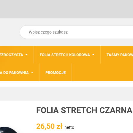
ZEZROCZYSTA
FOLIA STRETCH KOLOROWA
TAŚMY PAKOW
A DO PAKOWNIA
PROMOCJE
FOLIA STRETCH CZARNA 
26,50 zł
netto