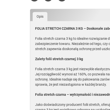
Udostępnij
Tweetuj
Pinterest
Opis
FOLIA STRETCH CZARNA 3 KG – Doskonałe zabe
Folia stretch czarna 3 kg to idealne rozwiązanie
zabezpieczenie towaru. Niezależnie od tego, czy 
stretch zapewnia doskonałą ochronę przed uszk
Zalety folii stretch czarnej 3 kg
Folia stretch czarna 3 kg jest niezwykle elastyc
Jej rozciągliwość wynosi aż 160%, co pozwala n
ochronę. Idealnie nadaje się do pakowania zarów
sprawia, że jest niezastąpiona w każdej branży.
Folia stretch czarna – wytrzymałość i niezawod
Jako doświadczony producent folii stretch, oferu
czarna 3 kg jest wyjątkowo odporna na uszkodze