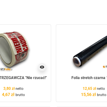
visibility
RZEGAWCZA "Nie rzucać!"
Folia stretch czarna
3,80 zł
12,65 zł
netto
netto
4,67 zł
15,56 zł
brutto
brutto