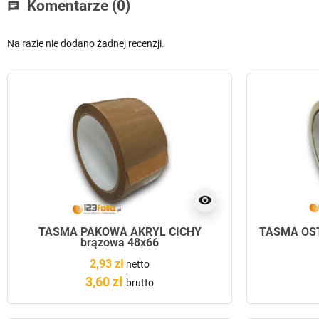
Komentarze (0)
chat
Na razie nie dodano żadnej recenzji.
visibility
TAŚMA PAKOWA AKRYL CICHY
TAŚMA OST
brązowa 48x66
2,93 zł
netto
3,60 zł
brutto