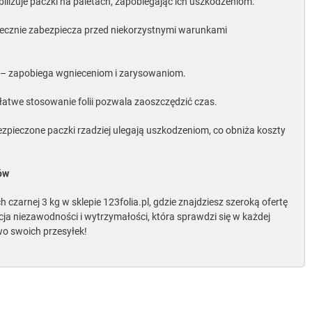
bilizuje paczki na paletach, zapobiegając ich uszkodzeniom.
ecznie zabezpiecza przed niekorzystnymi warunkami
– zapobiega wgnieceniom i zarysowaniom.
 łatwe stosowanie folii pozwala zaoszczędzić czas.
zpieczone paczki rzadziej ulegają uszkodzeniom, co obniża koszty
tów
 czarnej 3 kg w sklepie 123folia.pl, gdzie znajdziesz szeroką ofertę
a niezawodności i wytrzymałości, która sprawdzi się w każdej
wo swoich przesyłek!