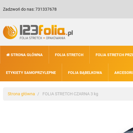
Zadzwoń do nas:
731337678
STRONA GŁÓWNA
FOLIA STRETCH
FOLIA STRETCH PR
ETYKIETY SAMOPRZYLEPNE
FOLIA BĄBELKOWA
AKCESORI
Strona główna
FOLIA STRETCH CZARNA 3 kg