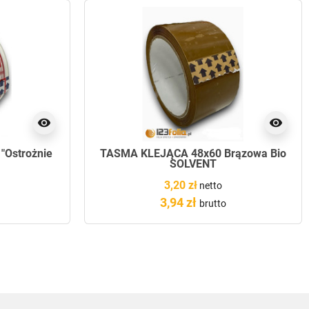
visibility
visibility
Ostrożnie
TAŚMA KLEJĄCA 48x60 Brązowa Bio
SOLVENT
3,20 zł
netto
3,94 zł
brutto