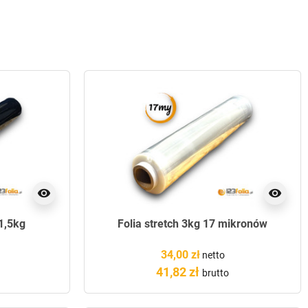
visibility
visibility
 1,5kg
Folia stretch 3kg 17 mikronów
34,00 zł
netto
41,82 zł
brutto