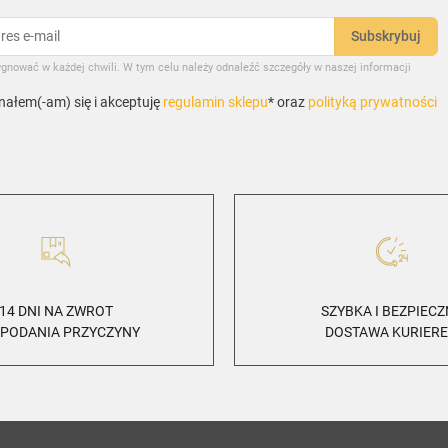
gnować w każdej chwili. W tym celu należy odnaleźć szczegóły w naszej informacji
ałem(-am) się i akceptuję
regulamin sklepu
* oraz
polityką prywatności
14 DNI NA ZWROT
SZYBKA I BEZPIEC
 PODANIA PRZYCZYNY
DOSTAWA KURIER