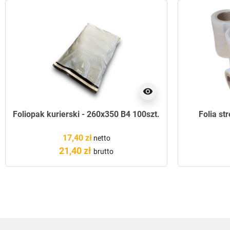
visibility
Foliopak kurierski - 260x350 B4 100szt.
Folia st
17,40 zł
netto
21,40 zł
brutto