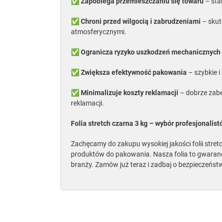
✅
Zapobiega przemieszczaniu się towaru
– sta
✅
Chroni przed wilgocią i zabrudzeniami
– skut
atmosferycznymi.
✅
Ogranicza ryzyko uszkodzeń mechanicznych
✅
Zwiększa efektywność pakowania
– szybkie i
✅
Minimalizuje koszty reklamacji
– dobrze zabe
reklamacji.
Folia stretch czarna 3 kg – wybór profesjonalis
Zachęcamy do zakupu wysokiej jakości folii stretch
produktów do pakowania. Nasza folia to gwarancj
branży. Zamów już teraz i zadbaj o bezpieczeńst