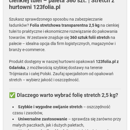
cienkiej tulei – paleta 360 szt. | Stretch z
hurtowni 123folia.pl
Szukasz sprawdzonego sposobu na zabezpieczanie
ładunków?
Folia stretchowa transparentna 2,5 kg
na cienkiej
tulei to praktyczne i ekonomiczne rozwiązanie do pakowania
towarów. W zestawie znajduje się
360 sztuk folii stretch
na
palecie – idealna opcja dla firm logistycznych, magazynów i
branży e-commerce.
Produkt dostępny w naszej hurtowni opakowań
123folia.pl z
Gdańska
, z możliwością szybkiej dostawy na terenie
Trójmiasta i całej Polski. Zaufaj specjalistom od opakowań
stretch – wybierz jakość i oszczędność.
✅
Dlaczego warto wybrać folię stretch 2,5 kg?
Szybkie i wygodne owijanie stretch
– oszczędność
czasu i zasobów,
Uniwersalne zastosowanie
– sprawdza się zarówno przy
małych paczkach, jak i dużych paletach,