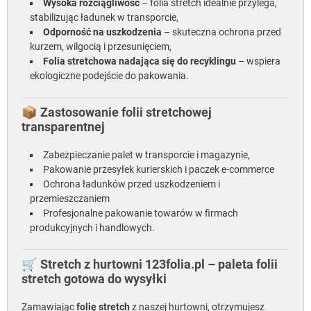
Wysoka rozciągliwość
– folia stretch idealnie przylega,
stabilizując ładunek w transporcie,
Odporność na uszkodzenia
– skuteczna ochrona przed
kurzem, wilgocią i przesunięciem,
Folia stretchowa nadająca się do recyklingu
– wspiera
ekologiczne podejście do pakowania.
📦
Zastosowanie folii stretchowej
transparentnej
Zabezpieczanie palet w transporcie i magazynie,
Pakowanie przesyłek kurierskich i paczek e-commerce
Ochrona ładunków przed uszkodzeniem i
przemieszczaniem
Profesjonalne pakowanie towarów w firmach
produkcyjnych i handlowych.
🛒
Stretch z hurtowni 123folia.pl – paleta folii
stretch gotowa do wysyłki
Zamawiając
folię stretch
z naszej hurtowni, otrzymujesz