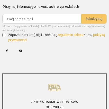
Otrzymuj informację o nowościach i wyprzedażach
Możesz zrezygnować w każdej chwili. W tym celu należy odnaleźć szczegóły w naszej
informacji prawnej.
Zapoznałem(-am) się i akceptuję
regulamin sklepu
* oraz
polityką
prywatności
Facebook
Instagram
SZYBKA DARMOWA DOSTAWA
OD 1200 ZŁ