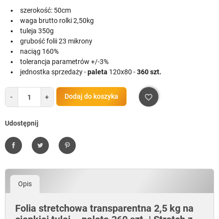
szerokość: 50cm
waga brutto rolki 2,50kg
tuleja 350g
grubość folii 23 mikrony
naciąg 160%
tolerancja parametrów +/-3%
jednostka sprzedaży -
paleta
120x80 -
360 szt.
Dodaj do koszyka
-
+
favorite_border
Udostępnij
Udostępnij
Tweetuj
Pinterest
Opis
Folia stretchowa transparentna 2,5 kg na