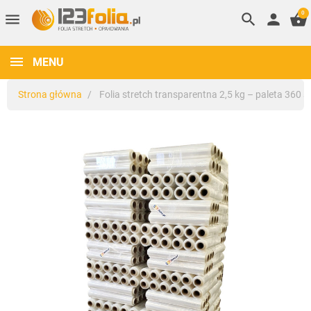
0
menu
search
person
shopping_basket
MENU
Strona główna
Folia stretch transparentna 2,5 kg – paleta 360 sz