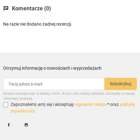
Komentarze (0)
chat
Na razie nie dodano żadnej recenzji.
Otrzymuj informację o nowościach i wyprzedażach
Możesz zrezygnować w każdej chwili. W tym celu należy odnaleźć szczegóły w naszej
informacji prawnej.
Zapoznałem(-am) się i akceptuję
regulamin sklepu
* oraz
polityką
prywatności
Facebook
Instagram