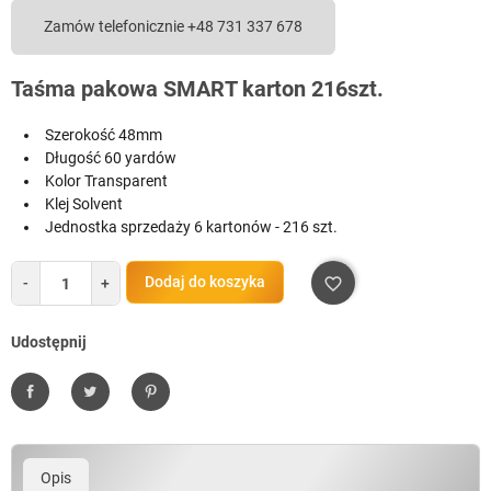
Zamów telefonicznie +48 731 337 678
Taśma pakowa SMART karton 216szt.
Szerokość 48mm
Długość 60 yardów
Kolor Transparent
Klej Solvent
Jednostka sprzedaży 6 kartonów - 216 szt.
Dodaj do koszyka
-
+
favorite_border
Udostępnij
Udostępnij
Tweetuj
Pinterest
Opis