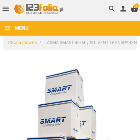
0
menu
search
person
shopping_basket
MENU
Strona główna
TAŚMA SMART 48/60y SOLVENT TRANSPARENT 
keyboard_arrow_left
keyboard_arrow_right
Poprzedni
Nastę