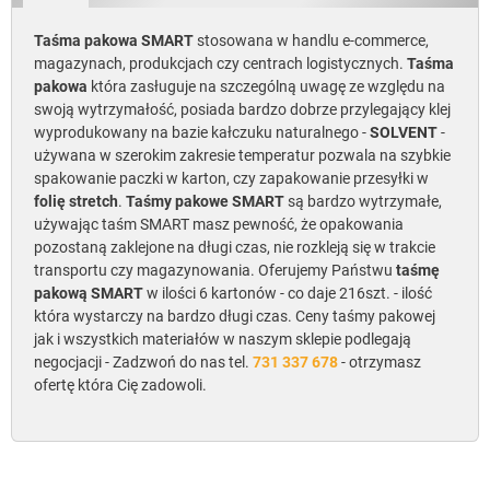
Taśma pakowa SMART
stosowana w handlu e-commerce,
magazynach, produkcjach czy centrach logistycznych.
Taśma
pakowa
która zasługuje na szczególną uwagę ze względu na
swoją wytrzymałość, posiada bardzo dobrze przylegający klej
wyprodukowany na bazie kałczuku naturalnego -
SOLVENT
-
używana w szerokim zakresie temperatur pozwala na szybkie
spakowanie paczki w karton, czy zapakowanie przesyłki w
folię stretch
.
Taśmy pakowe SMART
są bardzo wytrzymałe,
używając taśm SMART masz pewność, że opakowania
pozostaną zaklejone na długi czas, nie rozkleją się w trakcie
transportu czy magazynowania. Oferujemy Państwu
taśmę
pakową SMART
w ilości 6 kartonów - co daje 216szt. - ilość
która wystarczy na bardzo długi czas. Ceny taśmy pakowej
jak i wszystkich materiałów w naszym sklepie podlegają
negocjacji - Zadzwoń do nas tel.
731 337 678
- otrzymasz
ofertę która Cię zadowoli.