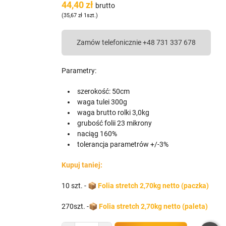
44,40 zł
brutto
(35,67 zł 1szt.)
Zamów telefonicznie +48 731 337 678
Parametry:
szerokość: 50cm
keyboard_arrow_right
waga tulei 300g
Następny
waga brutto rolki 3,0kg
grubość folii 23 mikrony
naciąg 160%
tolerancja parametrów +/-3%
Kupuj taniej:
10 szt. - 📦
Folia stretch 2,70kg netto (paczka)
270szt. -📦
Folia stretch 2,70kg netto (paleta)