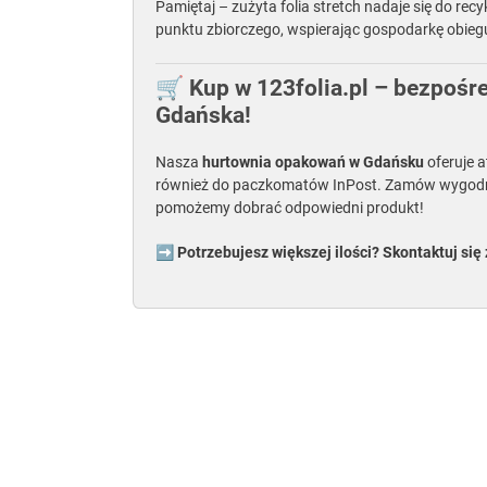
Pamiętaj – zużyta folia stretch nadaje się do re
punktu zbiorczego, wspierając gospodarkę obieg
🛒 Kup w 123folia.pl – bezpoś
Gdańska!
Nasza
hurtownia opakowań w Gdańsku
oferuje 
również do paczkomatów InPost. Zamów wygodnie o
pomożemy dobrać odpowiedni produkt!
➡️ Potrzebujesz większej ilości? Skontaktuj się