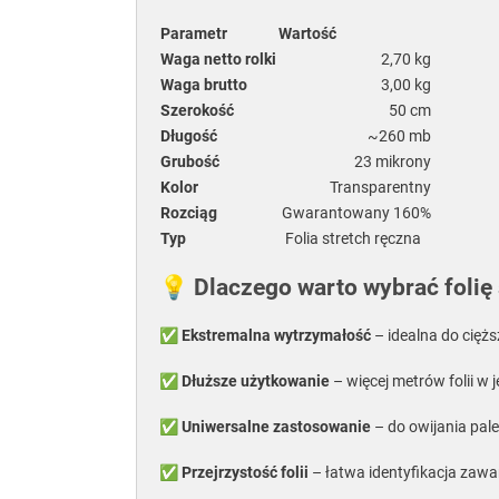
Parametr
Wartość
Waga netto rolki
2,70 kg
Waga brutto
3,00 kg
Szerokość
50 cm
Długość
~260 mb
Grubość
23 mikrony
Kolor
Transparentny
Rozciąg
Gwarantowany 160%
Typ
Folia stretch ręczna
💡 Dlaczego warto wybrać folię 
✅
Ekstremalna wytrzymałość
– idealna do cięż
✅
Dłuższe użytkowanie
– więcej metrów folii w j
✅
Uniwersalne zastosowanie
– do owijania pale
✅
Przejrzystość folii
– łatwa identyfikacja zawa