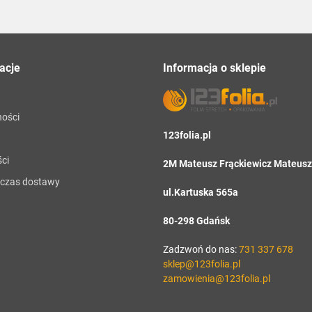
acje
Informacja o sklepie
ności
123folia.pl
ci
2M Mateusz Frąckiewicz Mateusz 
i czas dostawy
ul.Kartuska 565a
80-298 Gdańsk
Zadzwoń do nas:
731 337 678
sklep@123folia.pl
zamowienia@123folia.pl