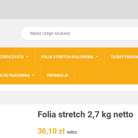
ZEZROCZYSTA
FOLIA STRETCH KOLOROWA
TAŚMY PAKOW
A DO PAKOWNIA
PROMOCJE
Folia stretch 2,7 kg netto
36,10 zł
netto