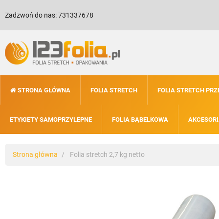
Zadzwoń do nas:
731337678
STRONA GŁÓWNA
FOLIA STRETCH
FOLIA STRETCH PR
ETYKIETY SAMOPRZYLEPNE
FOLIA BĄBELKOWA
AKCESORI
Strona główna
Folia stretch 2,7 kg netto