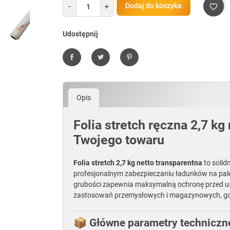
Dodaj do koszyka
-
+
favorite_border
Udostępnij
Udostępnij
Tweetuj
Pinterest
Opis
Folia stretch ręczna 2,7 k
Twojego towaru
Folia stretch 2,7 kg netto transparentna
to solid
profesjonalnym zabezpieczaniu ładunków na pale
grubości zapewnia maksymalną ochronę przed us
zastosowań przemysłowych i magazynowych, gdzie
📦 Główne parametry techniczne 