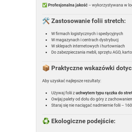
✅
Profesjonalna jakość
– wykorzystywana w logi
🛠️ Zastosowanie folii stretch:
W firmach logistycznych i spedycyjnych
W magazynach i centrach dystrybucj
W sklepach internetowych i hurtowniach
Do zabezpieczania mebli, sprzętu AGD, ka
📦 Praktyczne wskazówki dotyc
Aby uzyskać najlepsze rezultaty:
Używaj folii z
uchwytem typu rączka do stre
Owijaj palety od dołu do góry z zachowaniem 
Staraj się nie naciągać nadmiernie folii – 1
♻️ Ekologiczne podejście: