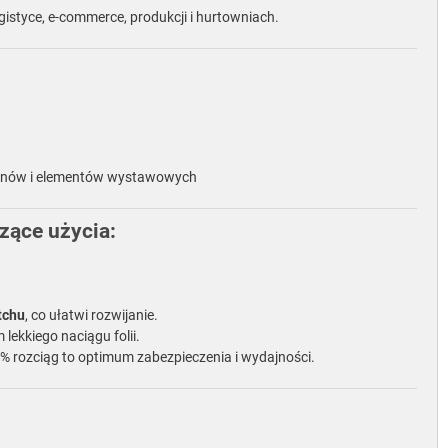
styce, e-commerce, produkcji i hurtowniach.
rtonów i elementów wystawowych
zące użycia:
tchu
, co ułatwi rozwijanie.
lekkiego naciągu folii.
60% rozciąg to optimum zabezpieczenia i wydajności.