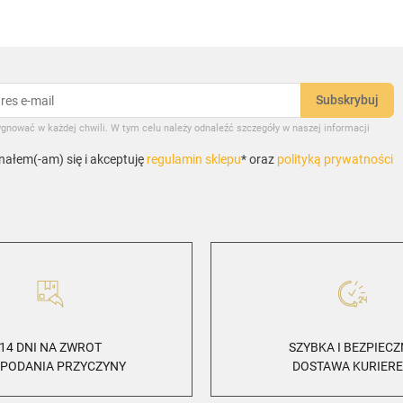
gnować w każdej chwili. W tym celu należy odnaleźć szczegóły w naszej informacji
ałem(-am) się i akceptuję
regulamin sklepu
* oraz
polityką prywatności
14 DNI NA ZWROT
SZYBKA I BEZPIEC
 PODANIA PRZYCZYNY
DOSTAWA KURIER