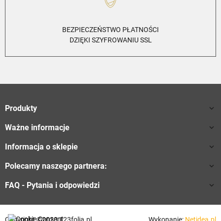
BEZPIECZEŃSTWO PŁATNOŚCI
DZIĘKI SZYFROWANIU SSL
Produkty

Ważne informacje

Informacja o sklepie

Polecamy naszego partnera:

FAQ - Pytania i odpowiedzi

Copyright ©2023 123folia.pl
Wykonanie:
Netidea.pl