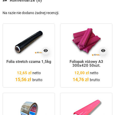
Na razie nie dodano żadnej recenzji.
visibility
visibility
Folia stretch czarna 1,5kg
Foliopak różowy A3
300x420 50szt.
12,65 zł
12,00 zł
netto
netto
15,56 zł
14,76 zł
brutto
brutto