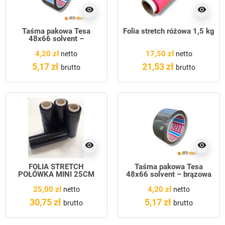
visibility
visibility
Taśma pakowa Tesa
Folia stretch różowa 1,5 kg
48x66 solvent –
transparent
4,20 zł
17,50 zł
netto
netto
5,17 zł
21,53 zł
brutto
brutto
visibility
visibility
FOLIA STRETCH
Taśma pakowa Tesa
POŁÓWKA MINI 25CM
48x66 solvent – brązowa
Fi50 CZARNA
25,00 zł
4,20 zł
netto
netto
30,75 zł
5,17 zł
brutto
brutto