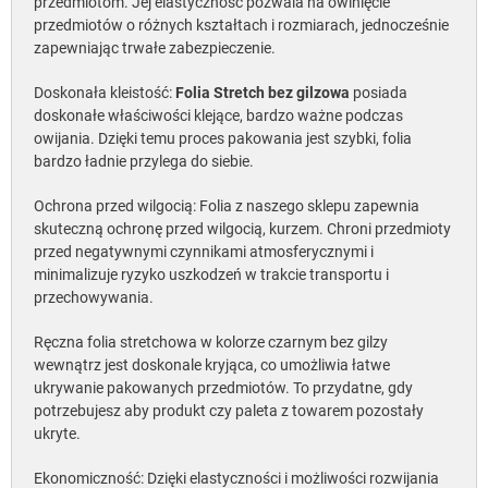
przedmiotom. Jej elastyczność pozwala na owinięcie
przedmiotów o różnych kształtach i rozmiarach, jednocześnie
zapewniając trwałe zabezpieczenie.
Doskonała kleistość:
Folia Stretch bez gilzowa
posiada
doskonałe właściwości klejące, bardzo ważne podczas
owijania. Dzięki temu proces pakowania jest szybki, folia
bardzo ładnie przylega do siebie.
Ochrona przed wilgocią: Folia z naszego sklepu zapewnia
skuteczną ochronę przed wilgocią, kurzem. Chroni przedmioty
przed negatywnymi czynnikami atmosferycznymi i
minimalizuje ryzyko uszkodzeń w trakcie transportu i
przechowywania.
Ręczna folia stretchowa w kolorze czarnym bez gilzy
wewnątrz jest doskonale kryjąca, co umożliwia łatwe
ukrywanie pakowanych przedmiotów. To przydatne, gdy
potrzebujesz aby produkt czy paleta z towarem pozostały
ukryte.
Ekonomiczność: Dzięki elastyczności i możliwości rozwijania