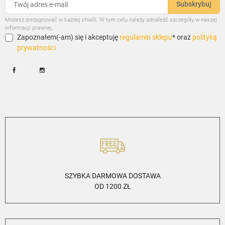
Możesz zrezygnować w każdej chwili. W tym celu należy odnaleźć szczegóły w naszej
informacji prawnej.
Zapoznałem(-am) się i akceptuję
regulamin sklepu
* oraz
polityką
prywatności
Facebook
Instagram
SZYBKA DARMOWA DOSTAWA
OD 1200 ZŁ