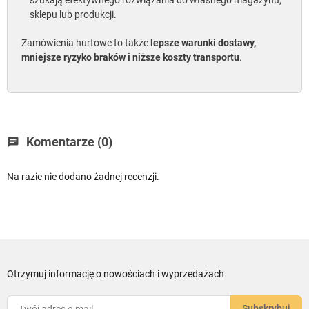
szukają efektywnego rozwiązania do własnego magazynu,
sklepu lub produkcji.
Zamówienia hurtowe to także
lepsze warunki dostawy,
mniejsze ryzyko braków i niższe koszty transportu
.
Komentarze (0)
chat
Na razie nie dodano żadnej recenzji.
Otrzymuj informację o nowościach i wyprzedażach