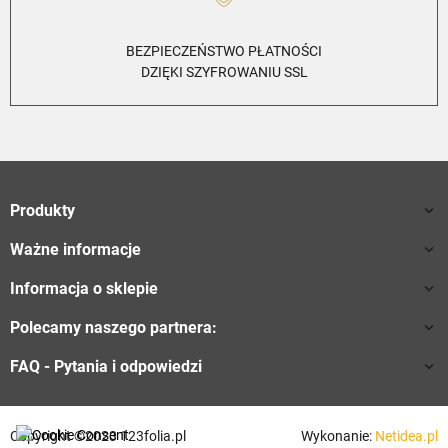
BEZPIECZEŃSTWO PŁATNOŚCI
DZIĘKI SZYFROWANIU SSL
Produkty

Ważne informacje

Informacja o sklepie

Polecamy naszego partnera:

FAQ - Pytania i odpowiedzi

Copyright ©2023 123folia.pl
Wykonanie:
Netidea.pl