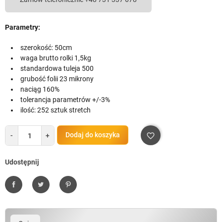
Parametry:
szerokość: 50cm
waga brutto rolki 1,5kg
standardowa tuleja 500
grubość folii 23 mikrony
naciąg 160%
tolerancja parametrów +/-3%
ilość: 252 sztuk stretch
Dodaj do koszyka
-
+
favorite_border
Udostępnij
Udostępnij
Tweetuj
Pinterest