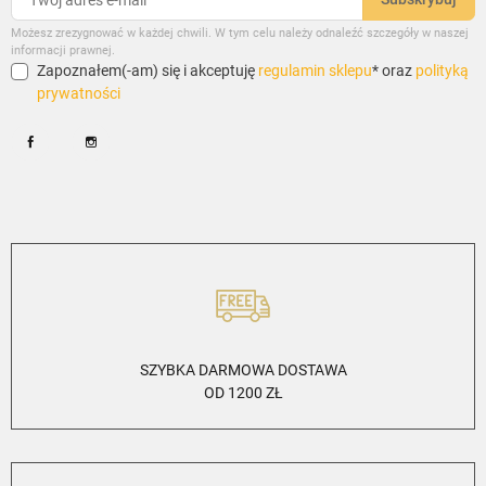
Możesz zrezygnować w każdej chwili. W tym celu należy odnaleźć szczegóły w naszej
informacji prawnej.
Zapoznałem(-am) się i akceptuję
regulamin sklepu
* oraz
polityką
prywatności
Facebook
Instagram
SZYBKA DARMOWA DOSTAWA
OD 1200 ZŁ