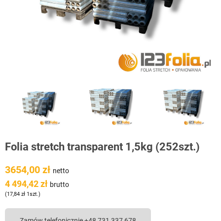
Folia stretch transparent 1,5kg (252szt.)
3654,00 zł
netto
4 494,42 zł
brutto
(17,84 zł 1szt.)
Zamów telefonicznie +48 731 337 678