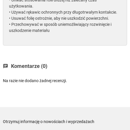
• Unikać stosowania folii dłużej niż zalecany czas
użytkowania.
• Używać rękawic ochronnych przy długotrwałym kontakcie.
• Usuwać folię ostrożnie, aby nie uszkodzić powierzchni.
• Przechowywać w sposób uniemożliwiający rozwinięcie i
uszkodzenie materiału
Komentarze (0)
chat
Na razie nie dodano żadnej recenzji.
Otrzymuj informację o nowościach i wyprzedażach