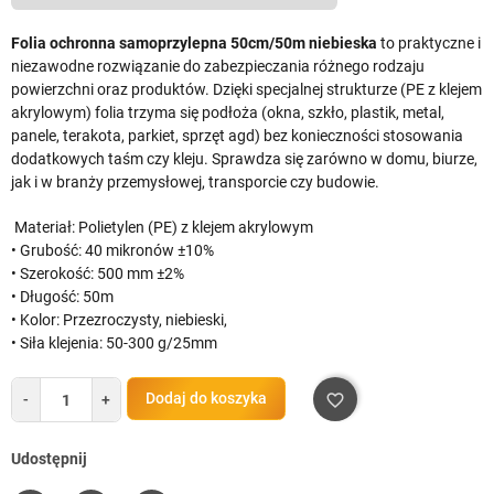
Folia ochronna samoprzylepna 50cm/50m niebieska
to praktyczne i
niezawodne rozwiązanie do zabezpieczania różnego rodzaju
powierzchni oraz produktów. Dzięki specjalnej strukturze (PE z klejem
akrylowym) folia trzyma się podłoża (okna, szkło, plastik, metal,
panele, terakota, parkiet, sprzęt agd) bez konieczności stosowania
dodatkowych taśm czy kleju. Sprawdza się zarówno w domu, biurze,
jak i w branży przemysłowej, transporcie czy budowie.
Materiał: Polietylen (PE) z klejem akrylowym
• Grubość: 40 mikronów ±10%
• Szerokość: 500 mm ±2%
• Długość: 50m
• Kolor: Przezroczysty, niebieski,
• Siła klejenia: 50-300 g/25mm
Dodaj do koszyka
-
+
favorite_border
Udostępnij