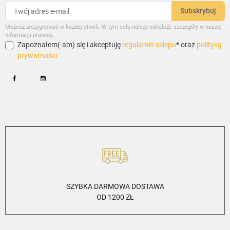
Możesz zrezygnować w każdej chwili. W tym celu należy odnaleźć szczegóły w naszej
informacji prawnej.
Zapoznałem(-am) się i akceptuję
regulamin sklepu
* oraz
polityką
prywatności
Facebook
Instagram
SZYBKA DARMOWA DOSTAWA
OD 1200 ZŁ