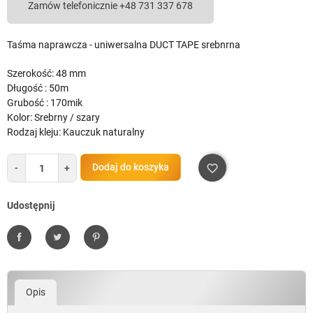
Zamów telefonicznie +48 731 337 678
Taśma naprawcza - uniwersalna DUCT TAPE srebnrna
Szerokość: 48 mm
Długość : 50m
Grubość : 170mik
Kolor: Srebrny / szary
Rodzaj kleju: Kauczuk naturalny
Dodaj do koszyka
-
+
favorite_border
Udostępnij
Udostępnij
Tweetuj
Pinterest
Opis