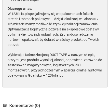
Dlaczego u nas:
W 123folia.pl specjalizujemy się w opakowaniach foliach
stretch i taśmach pakowych – dzięki lokalizacji w Gdańsku /
Trójmieście mamy możliwość szybkiej realizacji zamówienia.
Optymalizacja logistyczna pozwala na ekspresowe dostawy
do firm i klientów indywidualnych. Zaufaj doświadczeniu
hurtowni opakowań, by dobrać właściwy produkt do Twoich
potrzeb.
Wybierając taśmę zbrojoną DUCT TAPE w naszym sklepie,
otrzymujesz produkt wysokiej jakości, odpowiedni zarówno do
zastosowań magazynowych, logistycznych jak i
montażowych, przy jednoczesnym wsparciu lokalnej hurtowni
opakowań w Gdańsku — 123folia.pl.
Komentarze (0)
chat