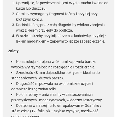
Upewnij się, że powierzchnia jest czysta, sucha i wolna od
kurzu lub tłuszczu.
Odmierz wymagany fragment taśmy i przyklej przy
krótszym końcu.
Dociśnij taśmę przez całą długość, by włókna zbrojenia
wraz z klejem przyległy do podłoża.
W razie potrzeby przytnij ostrzem, a końcówkę przyklej z
lekkim naddatkiem – zapewni to lepsze zabezpieczenie.
Zalety:
Konstrukcja zbrojona włóknami zapewnia bardzo
wysoką wytrzymałość na rozciąganie i rozdzieranie.
Szerokość 48 mm daje solidne pokrycie – idealna do
standardowych i dużych paczek.
Długość 50 m pozwala na ekonomiczne użycie i
ogranicza liczbę zmian rolki.
Kolor srebrny – uniwersalny w zastosowaniach
przemysłowych i magazynowych, widoczny i estetyczny.
Dostępna w naszej hurtowni opakowań w Gdańsku /
Trójmieście (123folia.pl) – szybka wysyłka, możliwość
odbioru lokalnego.