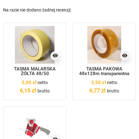
Na razie nie dodano żadnej recenzji.
visibility
visibility
TAŚMA MALARSKA
TAŚMA PAKOWA
ŻÓŁTA 48/50
48x128m transparentna
5,00 zł
5,50 zł
netto
netto
6,15 zł
6,77 zł
brutto
brutto