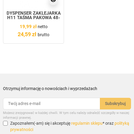
visibility
DYSPENSER ZAKLEJARKA
H11 TAŚMA PAKOWA 48-
50mm
19,99 zł
netto
24,59 zł
brutto
Otrzymuj informację o nowościach i wyprzedażach
Możesz zrezygnować w każdej chwili. W tym celu należy odnaleźć szczegóły w naszej
informacji prawnej.
Zapoznałem(-am) się i akceptuję
regulamin sklepu
* oraz
polityką
prywatności