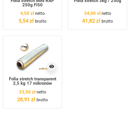
Folia stretch Mini RAP
Folia stretch 3kg / 250g
250g Fi50
4,50 zł
34,00 zł
netto
netto
5,54 zł
41,82 zł
brutto
brutto
visibility
Folia stretch transparent
2,5 kg 17 mikronów
23,50 zł
netto
28,91 zł
brutto