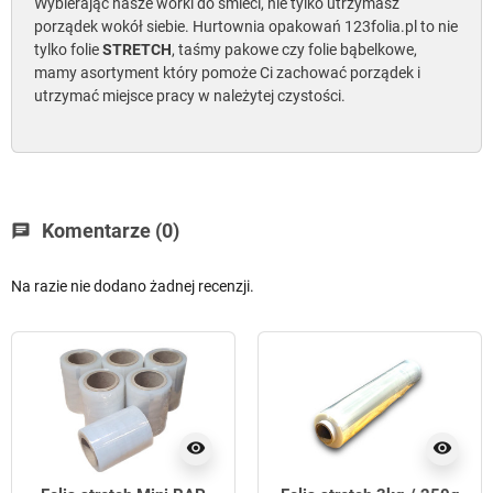
Wybierając nasze worki do śmieci, nie tylko utrzymasz
porządek wokół siebie. Hurtownia opakowań 123folia.pl to nie
tylko folie
STRETCH
, taśmy pakowe czy folie bąbelkowe,
mamy asortyment który pomoże Ci zachować porządek i
utrzymać miejsce pracy w należytej czystości.
Komentarze (0)
chat
Na razie nie dodano żadnej recenzji.
visibility
visibility