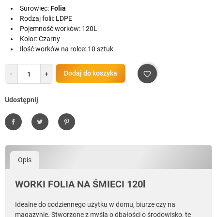
Surowiec:
Folia
Rodzaj folii: LDPE
Pojemność worków: 120L
Kolor: Czarny
Ilość worków na rolce: 10 sztuk
Dodaj do koszyka
-
+
favorite_border
Udostępnij
Udostępnij
Tweetuj
Pinterest
Opis
WORKI FOLIA NA ŚMIECI 120l
Idealne do codziennego użytku w domu, biurze czy na
magazynie. Stworzone z myślą o dbałości o środowisko, te