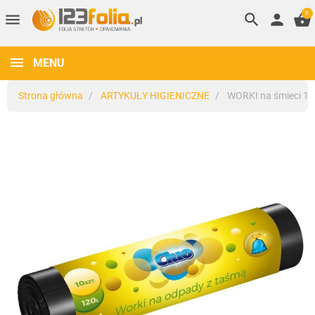
0
menu
search
person
shopping_basket
MENU
Strona główna
ARTYKUŁY HIGIENICZNE
WORKI na śmieci 12