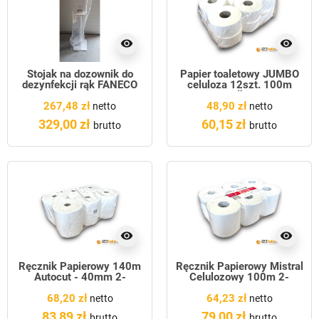
visibility
visibility
Stojak na dozownik do
Papier toaletowy JUMBO
dezynfekcji rąk FANECO
celuloza 12szt. 100m
rolka
267,48 zł
48,90 zł
netto
netto
329,00 zł
60,15 zł
brutto
brutto
visibility
visibility
Ręcznik Papierowy 140m
Ręcznik Papierowy Mistral
Autocut - 40mm 2-
Celulozowy 100m 2-
warstwy
warstwy
68,20 zł
64,23 zł
netto
netto
83,89 zł
79,00 zł
brutto
brutto