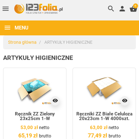
0
menu
search
person
shopping_basket
MENU
Strona główna
ARTYKUŁY HIGIENICZNE
ARTYKUŁY HIGIENICZNE
visibility
visibility
Ręcznik ZZ Zielony
Ręczniki ZZ Białe Celuloza
23x25cm 1-W
20x23cm 1-W 4000szt.
53,00 zł
63,00 zł
netto
netto
65,19 zł
77,49 zł
brutto
brutto