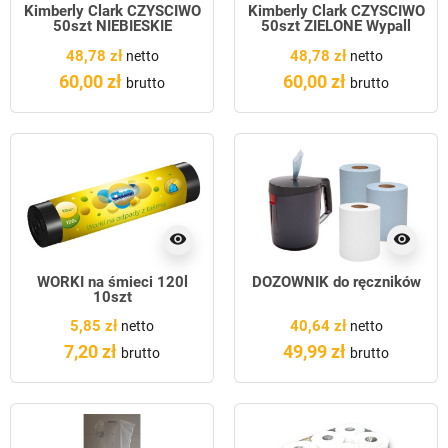
Kimberly Clark CZYŚCIWO
Kimberly Clark CZYŚCIWO
50szt NIEBIESKIE
50szt ZIELONE Wypall
WYPPALL
48,78 zł
48,78 zł
netto
netto
60,00 zł
60,00 zł
brutto
brutto
visibility
visibility
WORKI na śmieci 120l
DOZOWNIK do ręczników
10szt
5,85 zł
40,64 zł
netto
netto
7,20 zł
49,99 zł
brutto
brutto