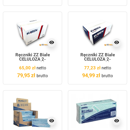
visibility
visibility
Ręczniki ZZ Białe
Ręczniki ZZ Białe
CELULOZA 2-
CELULOZA 2-
WARSTWOWY składany
WARSTWOWY składany
65,00 zł
77,23 zł
KAREN
PREMIUM
netto
netto
79,95 zł
94,99 zł
brutto
brutto
visibility
visibility