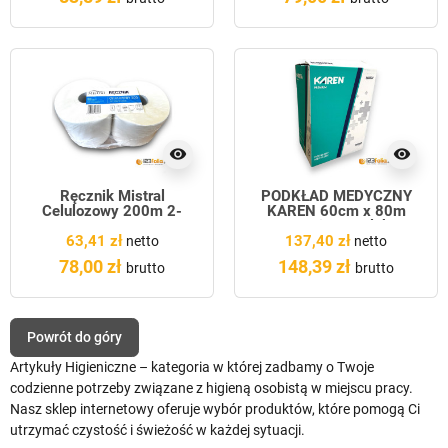
visibility
visibility
Ręcznik Mistral
PODKŁAD MEDYCZNY
Celulozowy 200m 2-
KAREN 60cm x 80m
warstwy
Premium 6rolek
63,41 zł
137,40 zł
netto
netto
78,00 zł
148,39 zł
brutto
brutto
Powrót do góry
Artykuły Higieniczne – kategoria w której zadbamy o Twoje
codzienne potrzeby związane z higieną osobistą w miejscu pracy.
Nasz sklep internetowy oferuje wybór produktów, które pomogą Ci
utrzymać czystość i świeżość w każdej sytuacji.