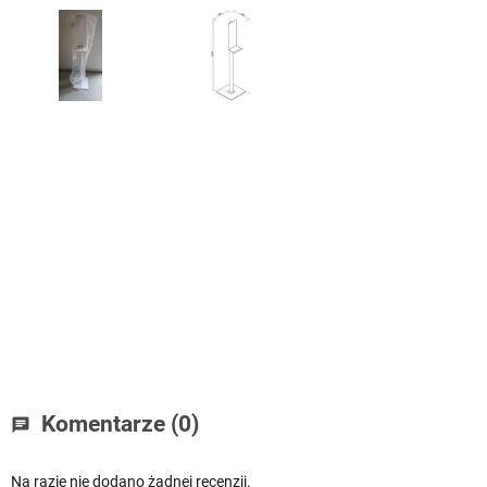
Komentarze (0)
chat
Na razie nie dodano żadnej recenzji.