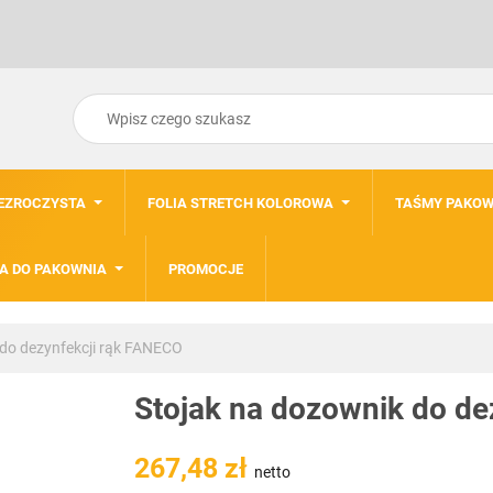
ZEZROCZYSTA
FOLIA STRETCH KOLOROWA
TAŚMY PAKOW
A DO PAKOWNIA
PROMOCJE
do dezynfekcji rąk FANECO
Stojak na dozownik do de
267,48 zł
netto