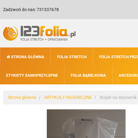
Zadzwoń do nas:
731337678
STRONA GŁÓWNA
FOLIA STRETCH
FOLIA STRETCH PR
ETYKIETY SAMOPRZYLEPNE
FOLIA BĄBELKOWA
AKCESORI
Strona główna
ARTYKUŁY HIGIENICZNE
Stojak na dozownik 