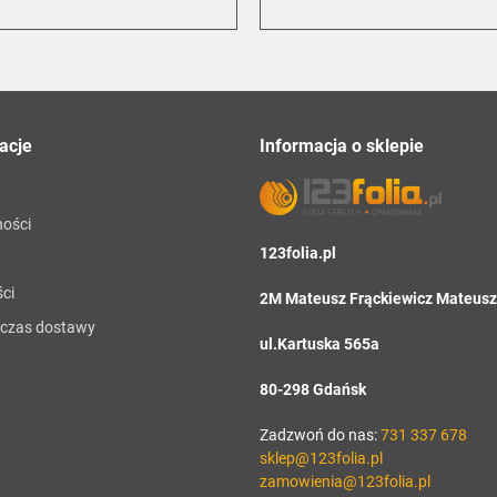
acje
Informacja o sklepie
ności
123folia.pl
ci
2M Mateusz Frąckiewicz Mateusz 
i czas dostawy
ul.Kartuska 565a
80-298 Gdańsk
Zadzwoń do nas:
731 337 678
sklep@123folia.pl
zamowienia@123folia.pl