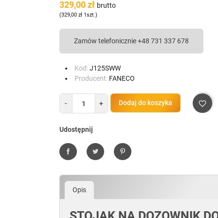
329,00 zł
brutto
(329,00 zł 1szt.)
Zamów telefonicznie +48 731 337 678
Kod:
J125SWW
Producent:
FANECO
keyboard_arrow_right
Następny
Dodaj do koszyka
-
+
favorite_border
Udostępnij
Udostępnij
Tweetuj
Pinterest
Opis
STOJAK NA DOZOWNIK DO