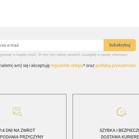
gnować w każdej chwili. W tym celu należy odnaleźć szczegóły w naszej informacji
ałem(-am) się i akceptuję
regulamin sklepu
* oraz
polityką prywatności
14 DNI NA ZWROT
SZYBKA I BEZPIEC
 PODANIA PRZYCZYNY
DOSTAWA KURIER