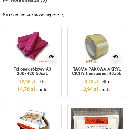
Na razie nie dodano żadnej recenzji.
visibility
visibility
Foliopak różowy A3
TAŚMA PAKOWA AKRYL
300x420 50szt.
CICHY transparent 48x66
12,00 zł
3,20 zł
netto
netto
14,76 zł
3,94 zł
brutto
brutto