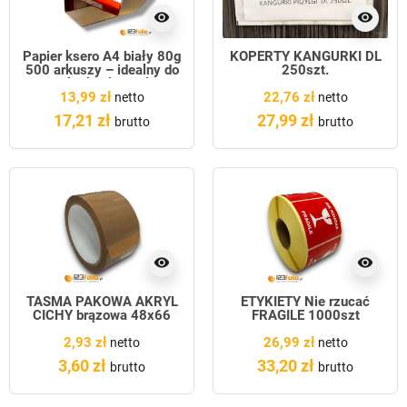
visibility
visibility
Papier ksero A4 biały 80g
KOPERTY KANGURKI DL
500 arkuszy – idealny do
250szt.
drukarki i kopiarki
13,99 zł
22,76 zł
netto
netto
17,21 zł
27,99 zł
brutto
brutto
visibility
visibility
TAŚMA PAKOWA AKRYL
ETYKIETY Nie rzucać
CICHY brązowa 48x66
FRAGILE 1000szt
NAKLEJKA
2,93 zł
26,99 zł
netto
netto
3,60 zł
33,20 zł
brutto
brutto