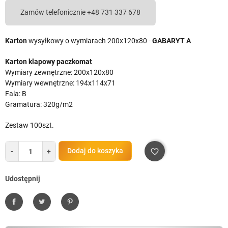
Zamów telefonicznie +48 731 337 678
Karton
wysyłkowy o wymiarach 200x120x80 -
GABARYT A
Karton klapowy paczkomat
Wymiary zewnętrzne: 200x120x80
Wymiary wewnętrzne: 194x114x71
Fala: B
Gramatura: 320g/m2
Zestaw 100szt.
Dodaj do koszyka
-
+
favorite_border
Udostępnij
Udostępnij
Tweetuj
Pinterest