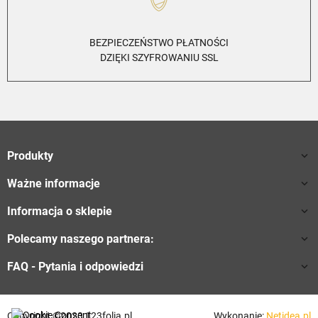
BEZPIECZEŃSTWO PŁATNOŚCI
DZIĘKI SZYFROWANIU SSL
Produkty

Ważne informacje

Informacja o sklepie

Polecamy naszego partnera:

FAQ - Pytania i odpowiedzi

Copyright ©2023 123folia.pl
Wykonanie:
Netidea.pl