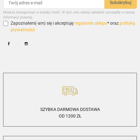
Możesz zrezygnować w każdej chwili. W tym celu należy odnaleźć szczegóły w naszej
informacji prawnej.
Zapoznałem(-am) się i akceptuję
regulamin sklepu
* oraz
polityką
prywatności
Facebook
Instagram
SZYBKA DARMOWA DOSTAWA
OD 1200 ZŁ