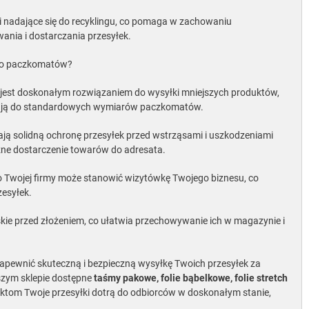
i nadające się do recyklingu, co pomaga w zachowaniu
ania i dostarczania przesyłek.
 do paczkomatów?
 jest doskonałym rozwiązaniem do wysyłki mniejszych produktów,
asują do standardowych wymiarów paczkomatów.
ją solidną ochronę przesyłek przed wstrząsami i uszkodzeniami
zne dostarczenie towarów do adresata.
o Twojej firmy może stanowić wizytówkę Twojego biznesu, co
zesyłek.
e przed złożeniem, co ułatwia przechowywanie ich w magazynie i
 zapewnić skuteczną i bezpieczną wysyłkę Twoich przesyłek za
zym sklepie dostępne
taśmy pakowe, folie bąbelkowe, folie stretch
uktom Twoje przesyłki dotrą do odbiorców w doskonałym stanie,