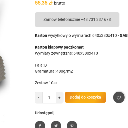
55,35 zł
brutto
Zamów telefonicznie +48 731 337 678
Karton
wysyłkowy o wymiarach 640x380x410 -
GAB
Karton klapowy paczkomat
Wymiary zewnętrzne: 640x380x410
Fala: B
Gramatura: 480g/m2
Zestaw 10szt.
Dodaj do koszyka
-
+
favorite_border
Udostępnij