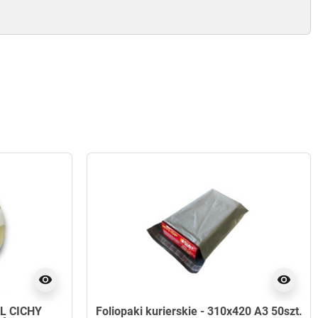
visibility
visibility
L CICHY
Foliopaki kurierskie - 310x420 A3 50szt.