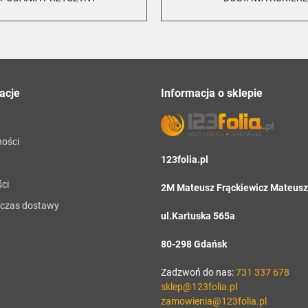
acje
Informacja o sklepie
ności
123folia.pl
ci
2M Mateusz Frąckiewicz Mateusz 
i czas dostawy
ul.Kartuska 565a
80-298 Gdańsk
Zadzwoń do nas:
731 337 678
sklep@123folia.pl
zamowienia@123folia.pl