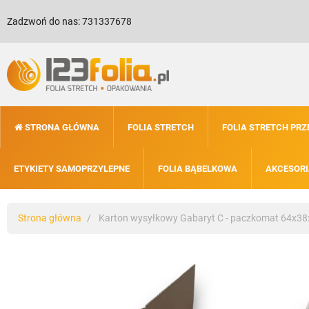
Zadzwoń do nas:
731337678
STRONA GŁÓWNA
FOLIA STRETCH
FOLIA STRETCH PR
ETYKIETY SAMOPRZYLEPNE
FOLIA BĄBELKOWA
AKCESORI
Strona główna
Karton wysyłkowy Gabaryt C - paczkomat 64x38