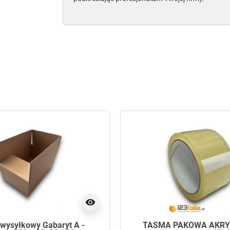
visibility
 wysyłkowy Gabaryt A -
TAŚMA PAKOWA AKRY