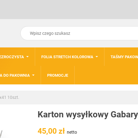
ZEZROCZYSTA
FOLIA STRETCH KOLOROWA
TAŚMY PAKOW
A DO PAKOWNIA
PROMOCJE
x41 10szt.
Karton wysyłkowy Gabary
45,00 zł
netto