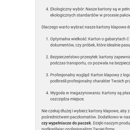
Ekologiczny wybór: Nasze kartony są w pełn
ekologicznych standardów w procesie pakow
Dlaczego warto wybrać nasze kartony klapowe
Optymalna wielkość: Karton o gabarytach C
dokumentów, czy próbek, które idealnie p
Bezpieczeństwo przesyłek: kartony zapewnia
podczas transportu, co pozwala na bezpiec
Profesjonalny wygląd: Karton klapowy z log
podkreśli profesjonalny charakter Twoich pr
Wygoda w magazynowaniu: Kartony są płaski
oszczędza miejsce.
Nie czekaj dłużej i wybierz kartony klapowe, aby
pośrednictwem paczkomatów. Dodatkowo w nas
czy wypełniacze do paczek
. Dzięki naszym prod
podkreślając profesjonalizm Twojej firmy.