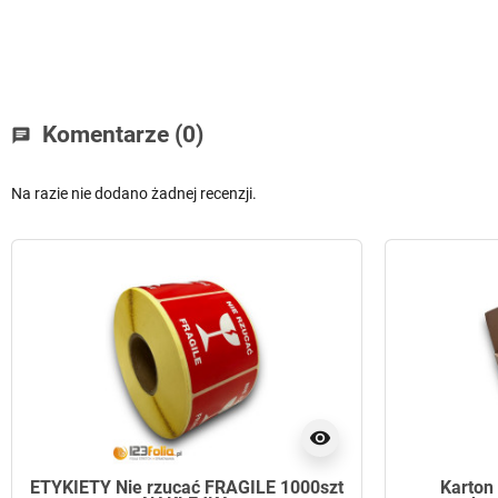
Komentarze (0)
chat
Na razie nie dodano żadnej recenzji.
visibility
ETYKIETY Nie rzucać FRAGILE 1000szt
Karton