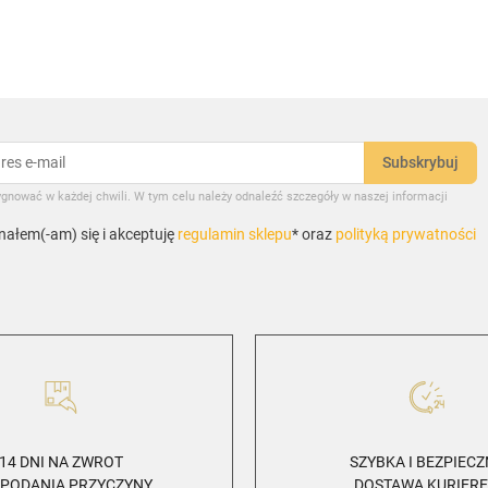
gnować w każdej chwili. W tym celu należy odnaleźć szczegóły w naszej informacji
ałem(-am) się i akceptuję
regulamin sklepu
* oraz
polityką prywatności
14 DNI NA ZWROT
SZYBKA I BEZPIEC
 PODANIA PRZYCZYNY
DOSTAWA KURIER