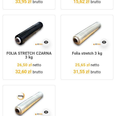
33,95 zł
15,62 zł
brutto
brutto
visibility
visibility
FOLIA STRETCH CZARNA
Folia stretch 3 kg
3 kg
26,50 zł
25,65 zł
netto
netto
32,60 zł
31,55 zł
brutto
brutto
visibility