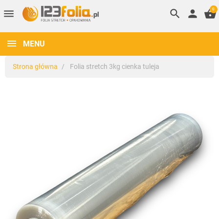
0
menu
search
person
shopping_basket
MENU
Strona główna
Folia stretch 3kg cienka tuleja
keyboard_arrow_left
keyboard_arrow_right
Poprzedni
Nastę