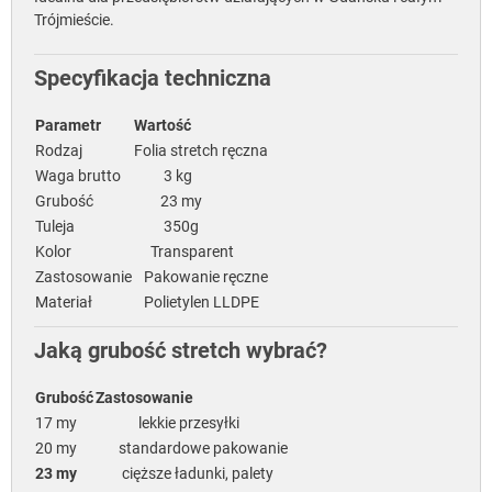
Trójmieście.
Specyfikacja techniczna
Parametr
Wartość
Rodzaj
Folia stretch ręczna
Waga brutto
3 kg
Grubość
23 my
Tuleja
350g
Kolor
Transparent
Zastosowanie
Pakowanie ręczne
Materiał
Polietylen LLDPE
Jaką grubość stretch wybrać?
Grubość
Zastosowanie
17 my
lekkie przesyłki
20 my
standardowe pakowanie
23 my
cięższe ładunki, palety