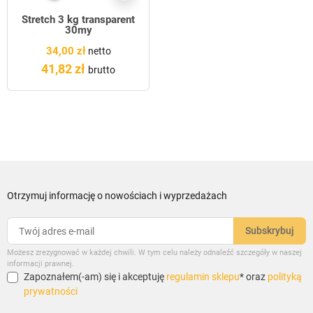
Stretch 3 kg transparent
30my
34,00 zł
netto
41,82 zł
brutto
Otrzymuj informację o nowościach i wyprzedażach
Możesz zrezygnować w każdej chwili. W tym celu należy odnaleźć szczegóły w naszej
informacji prawnej.
Zapoznałem(-am) się i akceptuję
regulamin sklepu
* oraz
polityką
prywatności