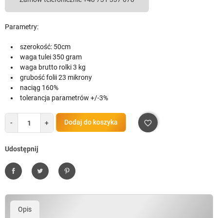
Parametry:
szerokość: 50cm
waga tulei 350 gram
waga brutto rolki 3 kg
grubość folii 23 mikrony
naciąg 160%
tolerancja parametrów +/-3%
Dodaj do koszyka
-
+
favorite_border
Udostępnij
Udostępnij
Tweetuj
Pinterest
Opis