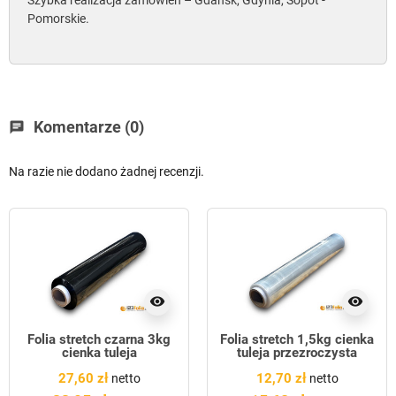
Szybka realizacja zamówień – Gdańsk, Gdynia, Sopot -
Pomorskie.
Komentarze (0)
chat
Na razie nie dodano żadnej recenzji.
visibility
visibility
Folia stretch czarna 3kg
Folia stretch 1,5kg cienka
cienka tuleja
tuleja przezroczysta
27,60 zł
12,70 zł
netto
netto