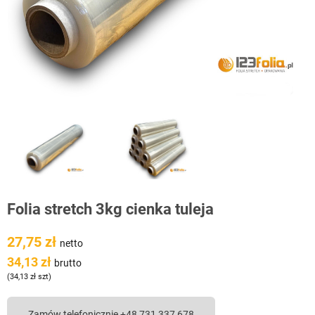
Folia stretch 3kg cienka tuleja
27,75 zł
netto
34,13 zł
brutto
(34,13 zł szt)
Zamów telefonicznie +48 731 337 678