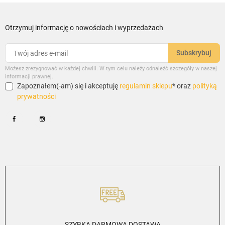
Otrzymuj informację o nowościach i wyprzedażach
Możesz zrezygnować w każdej chwili. W tym celu należy odnaleźć szczegóły w naszej
informacji prawnej.
Zapoznałem(-am) się i akceptuję
regulamin sklepu
* oraz
polityką
prywatności
Facebook
Instagram
SZYBKA DARMOWA DOSTAWA