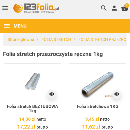
0
menu
search
person
shopping_basket
MENU
Strona główna
FOLIA STRETCH
FOLIA STRETCH PRZEZROC
Folia stretch przezroczysta ręczna 1kg
visibility
visibility
Folia stretch BEZTUBOWA
Folia stretchowa 1KG
1kg
14,00 zł
9,45 zł
netto
netto
17,22 zł
11,62 zł
brutto
brutto