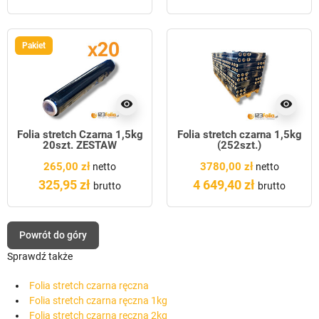
Pakiet
visibility
visibility
Folia stretch Czarna 1,5kg
Folia stretch czarna 1,5kg
20szt. ZESTAW
(252szt.)
265,00 zł
3780,00 zł
netto
netto
325,95 zł
4 649,40 zł
brutto
brutto
Powrót do góry
Sprawdź także
Folia stretch czarna ręczna
Folia stretch czarna ręczna 1kg
Folia stretch czarna ręczna 2kg