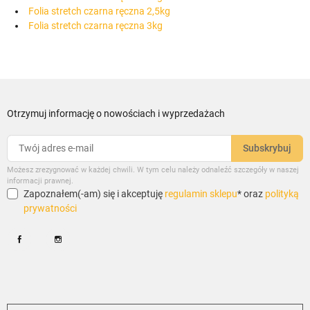
Folia stretch czarna ręczna 2,5kg
Folia stretch czarna ręczna 3kg
Otrzymuj informację o nowościach i wyprzedażach
Możesz zrezygnować w każdej chwili. W tym celu należy odnaleźć szczegóły w naszej
informacji prawnej.
Zapoznałem(-am) się i akceptuję
regulamin sklepu
* oraz
polityką
prywatności
Facebook
Instagram