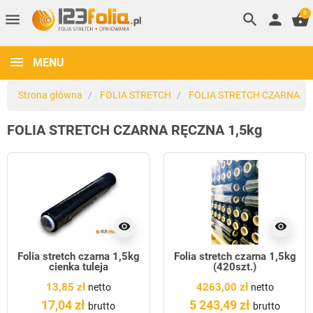
0
menu
search
person
shopping_basket
MENU
Strona główna
FOLIA STRETCH
FOLIA STRETCH CZARNA
FOLIA STRETCH CZARNA RĘCZNA 1,5kg
visibility
visibility
Folia stretch czarna 1,5kg
Folia stretch czarna 1,5kg
cienka tuleja
(420szt.)
13,85 zł
4263,00 zł
netto
netto
17,04 zł
5 243,49 zł
brutto
brutto