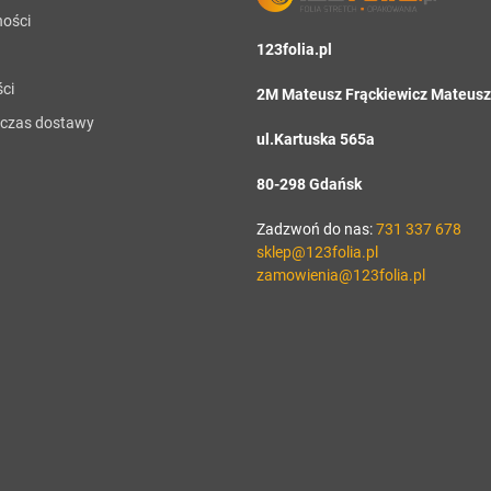
ności
123folia.pl
ci
2M Mateusz Frąckiewicz Mateusz 
i czas dostawy
ul.Kartuska 565a
80-298 Gdańsk
Zadzwoń do nas:
731 337 678
sklep@123folia.pl
zamowienia@123folia.pl