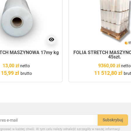
visibility
ETCH MASZYNOWA 17my kg
FOLIA STRETCH MASZYN
45szt.
13,00 zł
9360,00 zł
netto
netto
15,99 zł
11 512,80 zł
brutto
bru
gnować w każdej chwili. W tym celu należy odnaleźć szczegóły w naszej informacji