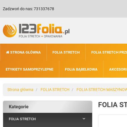
Zadzwoń do nas:
731337678
STRONA GŁÓWNA
FOLIA STRETCH
FOLIA STRETCH PR
ETYKIETY SAMOPRZYLEPNE
FOLIA BĄBELKOWA
AKCESORI
Strona główna
FOLIA STRETCH
FOLIA STRETCH MASZYNO
FOLIA 
Kategorie

FOLIA STRETCH