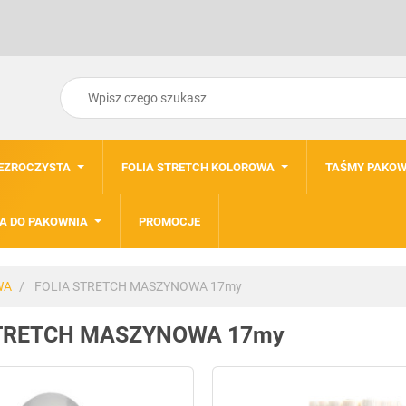
ZEZROCZYSTA
FOLIA STRETCH KOLOROWA
TAŚMY PAKOW
A DO PAKOWNIA
PROMOCJE
WA
FOLIA STRETCH MASZYNOWA 17my
STRETCH MASZYNOWA 17my