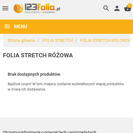
0
menu
search
person
shopping_basket
MENU
Strona główna
FOLIA STRETCH
FOLIA STRETCH KOLOROW
FOLIA STRETCH RÓŻOWA
Brak dostępnych produktów.
Bądźcie czujni! W tym miejscu zostanie wyświetlonych więcej produktów
w miarę ich dodawania.
Otrzymuj informację o nowościach i wyprzedażach