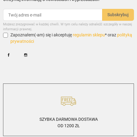
Możesz zrezygnować w każdej chwili. W tym celu należy odnaleźć szczegóły w naszej
informacji prawnej.
Zapoznałem(-am) się i akceptuję
regulamin sklepu
* oraz
polityką
prywatności
Facebook
Instagram
SZYBKA DARMOWA DOSTAWA
OD 1200 ZŁ