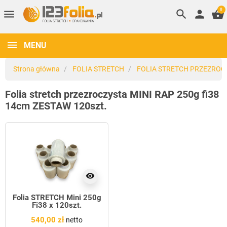
0
menu
search
person
shopping_basket
MENU
Strona główna
FOLIA STRETCH
FOLIA STRETCH PRZEZROC
Folia stretch przezroczysta MINI RAP 250g fi38
14cm ZESTAW 120szt.
visibility
Folia STRETCH Mini 250g
Fi38 x 120szt.
540,00 zł
netto