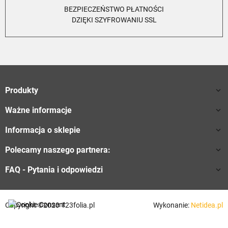
BEZPIECZEŃSTWO PŁATNOŚCI
DZIĘKI SZYFROWANIU SSL
Produkty

Ważne informacje

Informacja o sklepie

Polecamy naszego partnera:

FAQ - Pytania i odpowiedzi

Copyright ©2023 123folia.pl
Wykonanie:
Netidea.pl