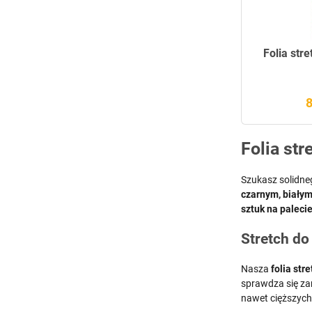
Folia str
8
Folia str
Szukasz solidne
czarnym, białym
sztuk na paleci
Stretch do
Nasza
folia str
sprawdza się za
nawet cięższych