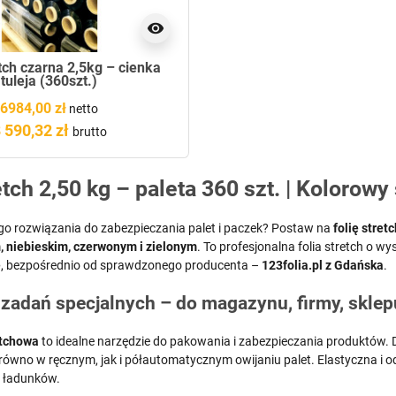
visibility
etch czarna 2,5kg – cienka
tuleja (360szt.)
6984,00 zł
netto
 590,32 zł
brutto
etch 2,50 kg – paleta 360 szt. | Kolorowy
go rozwiązania do zabezpieczania palet i paczek? Postaw na
folię stret
, niebieskim, czerwonym i zielonym
. To profesjonalna folia stretch o 
e
, bezpośrednio od sprawdzonego producenta –
123folia.pl z Gdańska
.
 zadań specjalnych – do magazynu, firmy, sklep
etchowa
to idealne narzędzie do pakowania i zabezpieczania produktów. Dz
równo w ręcznym, jak i półautomatycznym owijaniu palet. Elastyczna i od
 ładunków.