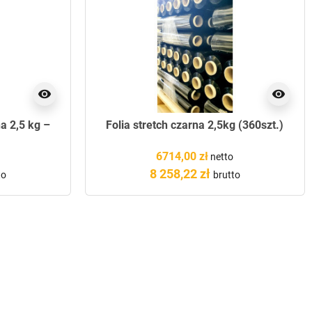
visibility
visibility
na 2,5 kg –
Folia stretch czarna 2,5kg (360szt.)
6714,00 zł
netto
8 258,22 zł
to
brutto