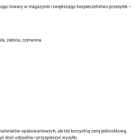
dkując towary w magazynie i zwiększając bezpieczeństwo przesyłek –
ała, zielona, czerwona
s materiałów opakowaniowych, ale też korzystną cenę jednostkową.
ć ilość odpadów i przyspieszyć wysyłki.