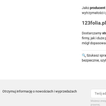
Jako
producent f
wytrzymałości i
123folia.
Dostarczamy
st
firmy, jak i duż
mógł dopasować
🔍 Szukasz spr
bezpiecznie, szy
Otrzymuj informację o nowościach i wyprzedażach
Możesz zrezy
prawnej.