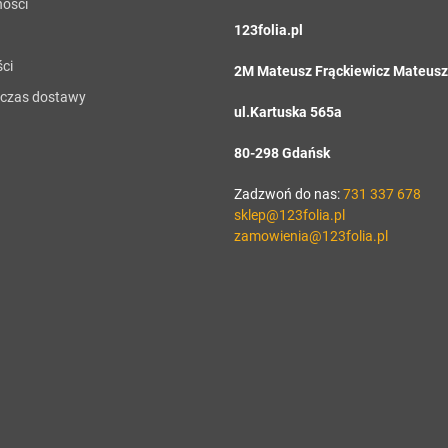
ności
123folia.pl
ci
2M Mateusz Frąckiewicz Mateusz 
i czas dostawy
ul.Kartuska 565a
80-298 Gdańsk
Zadzwoń do nas:
731 337 678
sklep@123folia.pl
zamowienia@123folia.pl