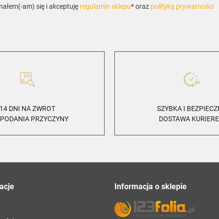
ałem(-am) się i akceptuję
regulamin sklepu
* oraz
polityką prywatności
14 DNI NA ZWROT
SZYBKA I BEZPIEC
 PODANIA PRZYCZYNY
DOSTAWA KURIER
acje
Informacja o sklepie