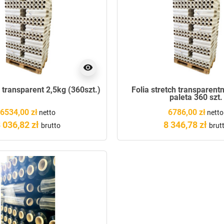
visibility
h transparent 2,5kg (360szt.)
Folia stretch transparent
paleta 360 szt.
6534,00 zł
6786,00 zł
netto
netto
 036,82 zł
8 346,78 zł
brutto
brut