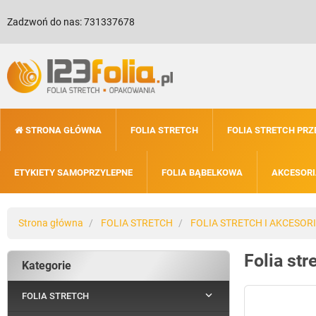
Zadzwoń do nas:
731337678
STRONA GŁÓWNA
FOLIA STRETCH
FOLIA STRETCH PR
ETYKIETY SAMOPRZYLEPNE
FOLIA BĄBELKOWA
AKCESORI
Strona główna
FOLIA STRETCH
FOLIA STRETCH I AKCESOR
Folia str
Kategorie

FOLIA STRETCH