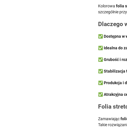
Kolorowa
folia 
szczególnie przy
Dlaczego w
✅
Dostępna w w
✅
Idealna do z
✅
Grubość i ro
✅
Stabilizacja
✅
Produkcja i 
✅
Atrakcyjna c
Folia stre
Zamawiając
fol
Takie rozwiązan