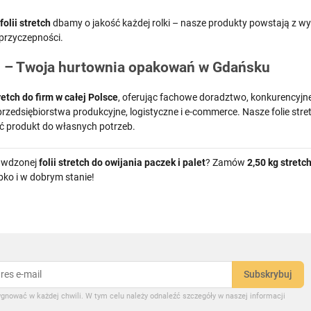
olii stretch
dbamy o jakość każdej rolki – nasze produkty powstają z 
 przyczepności.
pl – Twoja hurtownia opakowań w Gdańsku
retch do firm w całej Polsce
, oferując fachowe doradztwo, konkurencyjn
e przedsiębiorstwa produkcyjne, logistyczne i e-commerce. Nasze folie st
 produkt do własnych potrzeb.
awdzonej
folii stretch do owijania paczek i palet
? Zamów
2,50 kg stretc
bko i w dobrym stanie!
gnować w każdej chwili. W tym celu należy odnaleźć szczegóły w naszej informacji