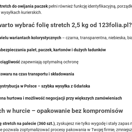
stretch do owijania paczek
pełni również funkcję identyfikacyjną, porzą
 wysyłkach kurierskich.
arto wybrać folię stretch 2,5 kg od 123folia.pl?
ielu wariantach kolorystycznych
– czarna, transparentna, niebieska, bi
abezpieczania palet, paczek, kartonów i dużych ładunków
zciągliwość
zapewniają optymalną ochronę
 towaru na czas transportu i składowania
dystrybucja w Polsce – szybka wysyłka z Gdańska
ena hurtowa i możliwość negocjacji przy większych zamówieniach
tch w hurcie – opakowanie bez kompromisów
ię stretch na palecie (360 szt.)
, zyskujesz nie tylko wygodę i stały zapa
ie pozwala zoptymalizować procesy pakowania w Twojej firmie, zmniejszy