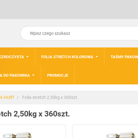
ZEZROCZYSTA
FOLIA STRETCH KOLOROWA
TAŚMY PAKOW
A DO PAKOWNIA
PROMOCJE
IA HURT
Folia stretch 2,50kg x 360szt.
etch 2,50kg x 360szt.