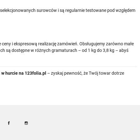
wyselekcjonowanych surowców i są regularnie testowane pod względem
e ceny i ekspresową realizację zamówień. Obsługujemy zarówno małe
retch są dostępne w różnych gramaturach – od 1 kg do 3,8 kg – abyś
h w hurcie na 123folia.pl
– zyskaj pewność, że Twój towar dotrze
Facebook
Instagram