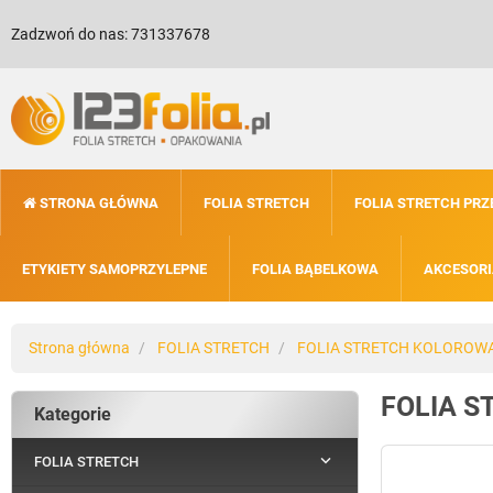
Zadzwoń do nas:
731337678
STRONA GŁÓWNA
FOLIA STRETCH
FOLIA STRETCH PR
ETYKIETY SAMOPRZYLEPNE
FOLIA BĄBELKOWA
AKCESORI
Strona główna
FOLIA STRETCH
FOLIA STRETCH KOLOROW
FOLIA S
Kategorie

FOLIA STRETCH