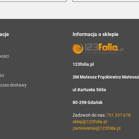
acje
Informacja o sklepie
ności
123folia.pl
ci
2M Mateusz Frąckiewicz Mateusz 
i czas dostawy
ul.Kartuska 565a
80-298 Gdańsk
Zadzwoń do nas:
731 337 678
sklep@123folia.pl
zamowienia@123folia.pl