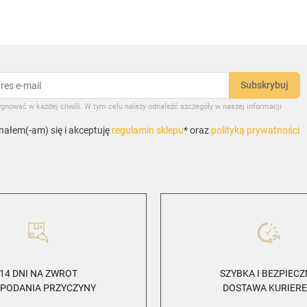
gnować w każdej chwili. W tym celu należy odnaleźć szczegóły w naszej informacji
ałem(-am) się i akceptuję
regulamin sklepu
* oraz
polityką prywatności
14 DNI NA ZWROT
SZYBKA I BEZPIEC
 PODANIA PRZYCZYNY
DOSTAWA KURIER