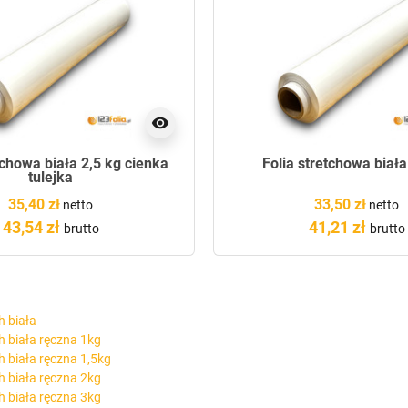
visibility
tchowa biała 2,5 kg cienka
Folia stretchowa biała
tulejka
35,40 zł
33,50 zł
netto
netto
43,54 zł
41,21 zł
brutto
brutto
h biała
ch biała ręczna 1kg
ch biała ręczna 1,5kg
ch biała ręczna 2kg
ch biała ręczna 3kg