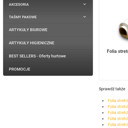

AKCESORIA

TAŚMY PAKOWE
ARTYKUŁY BIUROWE
ARTYKUŁY HIGIENICZNE
Folia stre
BEST SELLERS - Oferty hurtowe
PROMOCJE
Sprawdź także
Folia stretc
Folia stret
Folia stret
Folia stret
Folia stret