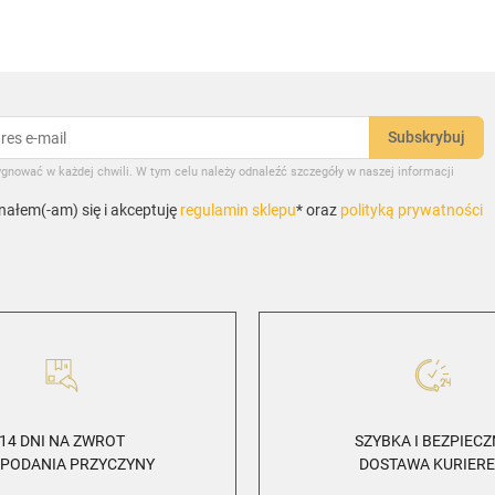
gnować w każdej chwili. W tym celu należy odnaleźć szczegóły w naszej informacji
ałem(-am) się i akceptuję
regulamin sklepu
* oraz
polityką prywatności
14 DNI NA ZWROT
SZYBKA I BEZPIEC
 PODANIA PRZYCZYNY
DOSTAWA KURIER