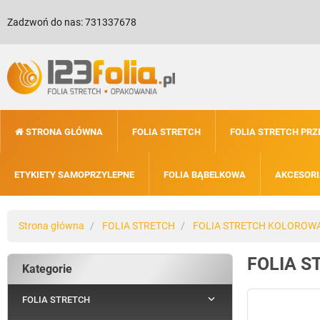
Zadzwoń do nas:
731337678
STRONA GŁÓWNA
FOLIA STRETCH
FOLIA STRETCH PR
ETYKIETY SAMOPRZYLEPNE
FOLIA BĄBELKOWA
AKCESORI
Strona główna
FOLIA STRETCH
FOLIA STRETCH KOLOROW
FOLIA S
Kategorie

FOLIA STRETCH