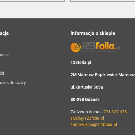
acje
Informacja o sklepie
ności
123folia.pl
ci
2M Mateusz Frąckiewicz Mateusz 
i czas dostawy
ul.Kartuska 565a
80-298 Gdańsk
Zadzwoń do nas:
731 337 678
sklep@123folia.pl
zamowienia@123folia.pl