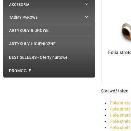

AKCESORIA

TAŚMY PAKOWE
ARTYKUŁY BIUROWE
ARTYKUŁY HIGIENICZNE
Folia stre
BEST SELLERS - Oferty hurtowe
PROMOCJE
Sprawdź także
Folia stretc
Folia stret
Folia stret
Folia stret
Folia stret