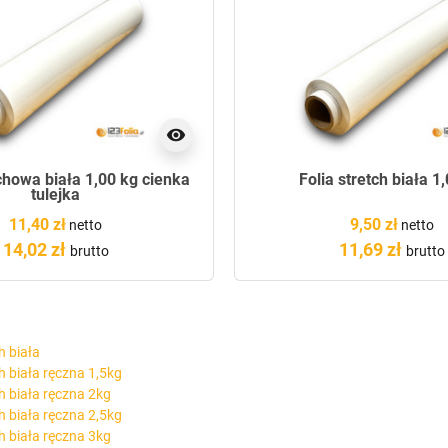
visibility
tchowa biała 1,00 kg cienka
Folia stretch biała 1
tulejka
11,40 zł
9,50 zł
netto
netto
14,02 zł
11,69 zł
brutto
brutto
h biała
ch biała ręczna 1,5kg
ch biała ręczna 2kg
ch biała ręczna 2,5kg
ch biała ręczna 3kg