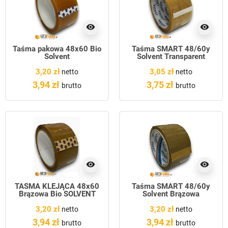
visibility
visibility
Taśma pakowa 48x60 Bio
Taśma SMART 48/60y
Solvent
Solvent Transparent
3,20 zł
3,05 zł
netto
netto
3,94 zł
3,75 zł
brutto
brutto
visibility
visibility
TAŚMA KLEJĄCA 48x60
Taśma SMART 48/60y
Brązowa Bio SOLVENT
Solvent Brązowa
3,20 zł
3,20 zł
netto
netto
3,94 zł
3,94 zł
brutto
brutto