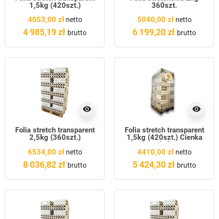
1,5kg (420szt.)
360szt.
4053,00 zł
5040,00 zł
netto
netto
4 985,19 zł
6 199,20 zł
brutto
brutto
visibility
visibility
Folia stretch transparent
Folia stretch transparent
2,5kg (360szt.)
1,5kg (420szt.) Cienka
tulejka
6534,00 zł
4410,00 zł
netto
netto
8 036,82 zł
5 424,30 zł
brutto
brutto