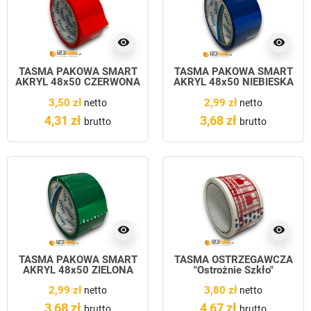
visibility
visibility
TAŚMA PAKOWA SMART
TAŚMA PAKOWA SMART
AKRYL 48x50 CZERWONA
AKRYL 48x50 NIEBIESKA
3,50 zł
2,99 zł
netto
netto
4,31 zł
3,68 zł
brutto
brutto
visibility
visibility
TAŚMA PAKOWA SMART
TAŚMA OSTRZEGAWCZA
AKRYL 48x50 ZIELONA
"Ostrożnie Szkło"
2,99 zł
3,80 zł
netto
netto
3,68 zł
4,67 zł
brutto
brutto