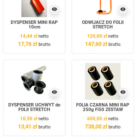
visibility
visibility
DYSPENSER MINI RAP
ODWIJACZ DO FOLII
10cm
STRETCH
14,44 zł
120,00 zł
netto
netto
17,76 zł
147,60 zł
brutto
brutto
visibility
visibility
DYSPENSER UCHWYT do
FOLIA CZARNA MINI RAP
FOLII STRETCH
250g Fi50 ZESTAW
120szt.
10,90 zł
600,00 zł
netto
netto
13,41 zł
738,00 zł
brutto
brutto