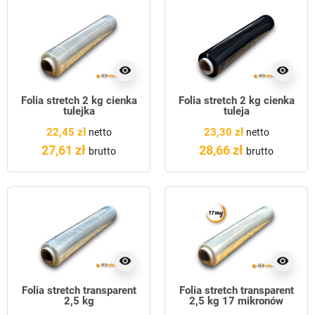
visibility
visibility
Folia stretch 2 kg cienka
Folia stretch 2 kg cienka
tulejka
tuleja
22,45 zł
23,30 zł
netto
netto
27,61 zł
28,66 zł
brutto
brutto
visibility
visibility
Folia stretch transparent
Folia stretch transparent
2,5 kg
2,5 kg 17 mikronów