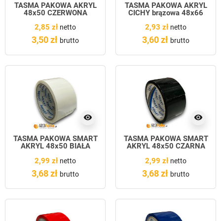
TAŚMA PAKOWA AKRYL
TAŚMA PAKOWA AKRYL
48x50 CZERWONA
CICHY brązowa 48x66
2,85 zł
2,93 zł
netto
netto
3,50 zł
3,60 zł
brutto
brutto
visibility
visibility
TAŚMA PAKOWA SMART
TAŚMA PAKOWA SMART
AKRYL 48x50 BIAŁA
AKRYL 48x50 CZARNA
2,99 zł
2,99 zł
netto
netto
3,68 zł
3,68 zł
brutto
brutto