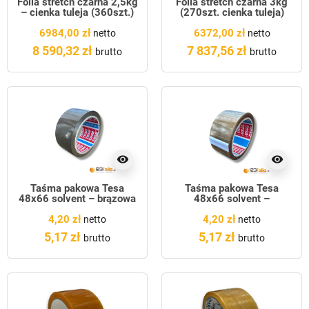
Folia stretch czarna 2,5kg
Folia stretch czarna 3kg
– cienka tuleja (360szt.)
(270szt. cienka tuleja)
6984,00 zł
6372,00 zł
netto
netto
8 590,32 zł
7 837,56 zł
brutto
brutto
visibility
visibility
Taśma pakowa Tesa
Taśma pakowa Tesa
48x66 solvent – brązowa
48x66 solvent –
transparent
4,20 zł
4,20 zł
netto
netto
5,17 zł
5,17 zł
brutto
brutto