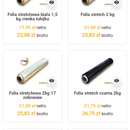
visibility
visibility
Folia stretchowa biała 1,5
Folia stretch 2 kg
kg cienka tulejka
17,95 zł
21,00 zł
netto
netto
22,08 zł
25,83 zł
brutto
brutto
visibility
visibility
Folia stretchowa 2kg 17
Folia stretch czarna 2kg
mikronów
21,00 zł
21,75 zł
netto
netto
25,83 zł
26,75 zł
brutto
brutto