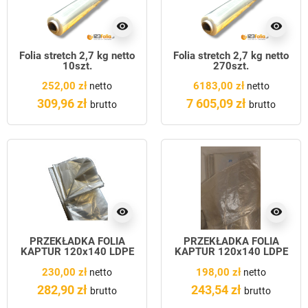
visibility
visibility
Folia stretch 2,7 kg netto
Folia stretch 2,7 kg netto
10szt.
270szt.
252,00 zł
6183,00 zł
netto
netto
309,96 zł
7 605,09 zł
brutto
brutto
visibility
visibility
PRZEKŁADKA FOLIA
PRZEKŁADKA FOLIA
KAPTUR 120x140 LDPE
KAPTUR 120x140 LDPE
200szt. TRANSPARENT
200szt.
230,00 zł
198,00 zł
netto
netto
282,90 zł
243,54 zł
brutto
brutto