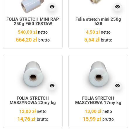
visibility
visibility
FOLIA STRETCH MINI RAP
Folia stretch mini 250g
250g Fi50 ZESTAW
fi38
120szt
540,00 zł
4,50 zł
netto
netto
664,20 zł
5,54 zł
brutto
brutto
visibility
visibility
FOLIA STRETCH
FOLIA STRETCH
MASZYNOWA 23my kg
MASZYNOWA 17my kg
12,00 zł
13,00 zł
netto
netto
14,76 zł
15,99 zł
brutto
brutto