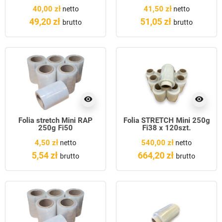
40,00 zł
41,50 zł
netto
netto
49,20 zł
51,05 zł
brutto
brutto
visibility
visibility
Folia stretch Mini RAP
Folia STRETCH Mini 250g
250g Fi50
Fi38 x 120szt.
4,50 zł
540,00 zł
netto
netto
5,54 zł
664,20 zł
brutto
brutto