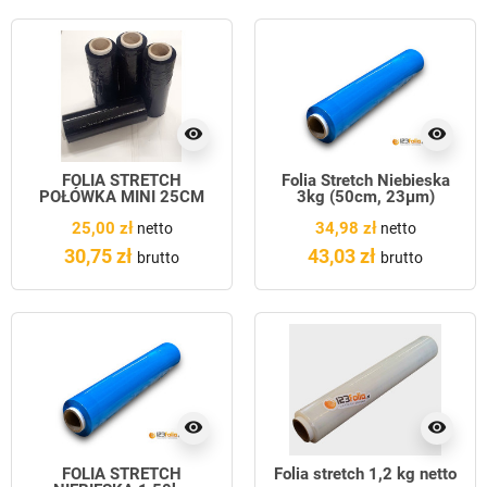
visibility
visibility
FOLIA STRETCH
Folia Stretch Niebieska
POŁÓWKA MINI 25CM
3kg (50cm, 23µm)
Fi50 CZARNA
25,00 zł
34,98 zł
netto
netto
30,75 zł
43,03 zł
brutto
brutto
visibility
visibility
FOLIA STRETCH
Folia stretch 1,2 kg netto