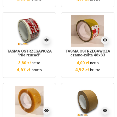
visibility
visibility
TAŚMA OSTRZEGAWCZA
TAŚMA OSTRZEGAWCZA
"Nie rzucać!"
czarno-żółta 48x33
3,80 zł
4,00 zł
netto
netto
4,67 zł
4,92 zł
brutto
brutto
visibility
visibility