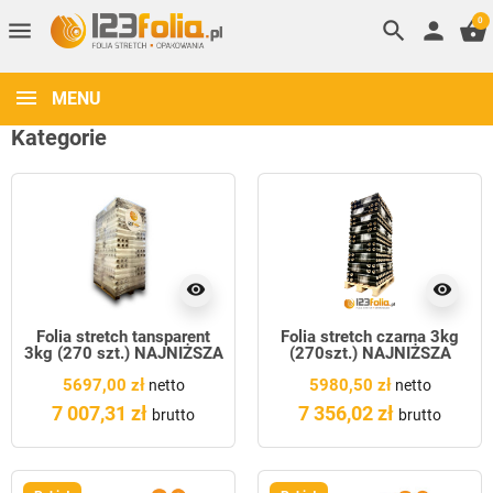
0
menu
search
person
shopping_basket
MENU
Kategorie
visibility
visibility
Folia stretch tansparent
Folia stretch czarna 3kg
3kg (270 szt.) NAJNIŻSZA
(270szt.) NAJNIŻSZA
CENA!
CENA!
5697,00 zł
5980,50 zł
netto
netto
7 007,31 zł
7 356,02 zł
brutto
brutto