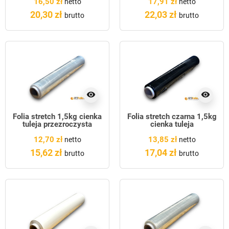
16,50 zł
17,91 zł
netto
netto
20,30 zł
22,03 zł
brutto
brutto
visibility
visibility
Folia stretch 1,5kg cienka
Folia stretch czarna 1,5kg
tuleja przezroczysta
cienka tuleja
12,70 zł
13,85 zł
netto
netto
15,62 zł
17,04 zł
brutto
brutto