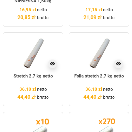
NIEBIESKA 1,50kg
CIENKA TULEJA
16,95 zł
17,15 zł
netto
netto
20,85 zł
21,09 zł
brutto
brutto
visibility
visibility
Stretch 2,7 kg netto
Folia stretch 2,7 kg netto
36,10 zł
36,10 zł
netto
netto
44,40 zł
44,40 zł
brutto
brutto