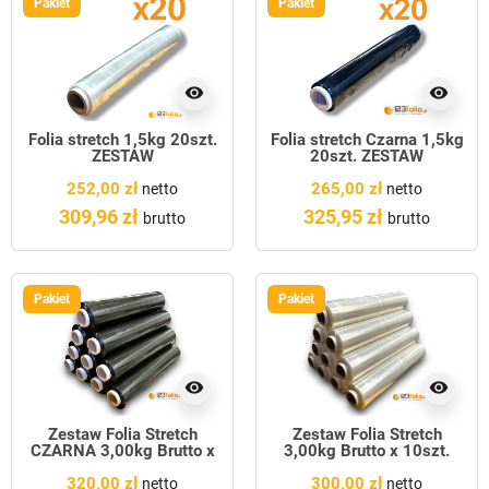
Pakiet
Pakiet
visibility
visibility
Folia stretch 1,5kg 20szt.
Folia stretch Czarna 1,5kg
ZESTAW
20szt. ZESTAW
252,00 zł
265,00 zł
netto
netto
309,96 zł
325,95 zł
brutto
brutto
Pakiet
Pakiet
visibility
visibility
Zestaw Folia Stretch
Zestaw Folia Stretch
CZARNA 3,00kg Brutto x
3,00kg Brutto x 10szt.
10szt.
320,00 zł
300,00 zł
netto
netto