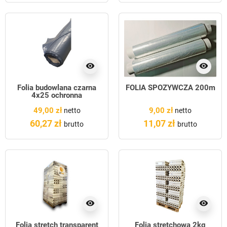
visibility
visibility
Folia budowlana czarna
FOLIA SPOŻYWCZA 200m
4x25 ochronna
49,00 zł
9,00 zł
netto
netto
60,27 zł
11,07 zł
brutto
brutto
visibility
visibility
Folia stretch transparent
Folia stretchowa 2kg