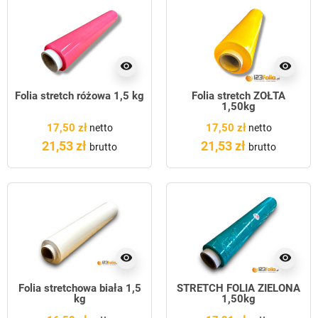
visibility
visibility
Folia stretch różowa 1,5 kg
Folia stretch ŻÓŁTA
1,50kg
17,50 zł
17,50 zł
netto
netto
21,53 zł
21,53 zł
brutto
brutto
visibility
visibility
Folia stretchowa biała 1,5
STRETCH FOLIA ZIELONA
kg
1,50kg