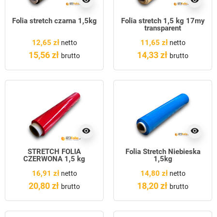
visibility
visibility
Folia stretch czarna 1,5kg
Folia stretch 1,5 kg 17my
transparent
12,65 zł
11,65 zł
netto
netto
15,56 zł
14,33 zł
brutto
brutto
visibility
visibility
STRETCH FOLIA
Folia Stretch Niebieska
CZERWONA 1,5 kg
1,5kg
16,91 zł
14,80 zł
netto
netto
20,80 zł
18,20 zł
brutto
brutto