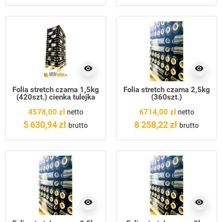
visibility
visibility
Folia stretch czarna 1,5kg
Folia stretch czarna 2,5kg
(420szt.) cienka tulejka
(360szt.)
4578,00 zł
6714,00 zł
netto
netto
5 630,94 zł
8 258,22 zł
brutto
brutto
visibility
visibility