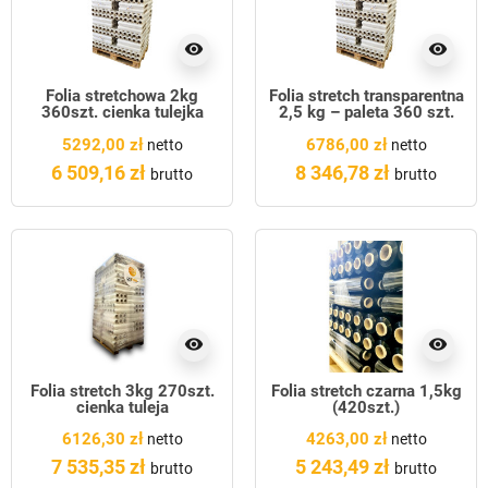
visibility
visibility
Folia stretchowa 2kg
Folia stretch transparentna
360szt. cienka tulejka
2,5 kg – paleta 360 szt.
5292,00 zł
6786,00 zł
netto
netto
6 509,16 zł
8 346,78 zł
brutto
brutto
visibility
visibility
Folia stretch 3kg 270szt.
Folia stretch czarna 1,5kg
cienka tuleja
(420szt.)
6126,30 zł
4263,00 zł
netto
netto
7 535,35 zł
5 243,49 zł
brutto
brutto