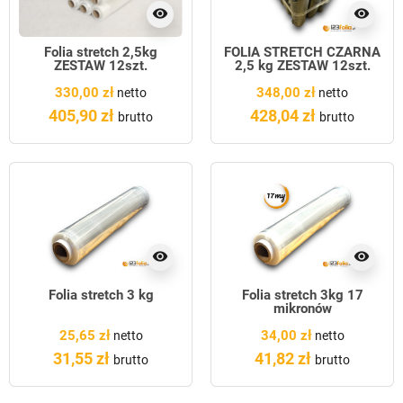
visibility
visibility
Folia stretch 2,5kg
FOLIA STRETCH CZARNA
ZESTAW 12szt.
2,5 kg ZESTAW 12szt.
330,00 zł
348,00 zł
netto
netto
405,90 zł
428,04 zł
brutto
brutto
visibility
visibility
Folia stretch 3 kg
Folia stretch 3kg 17
mikronów
25,65 zł
34,00 zł
netto
netto
31,55 zł
41,82 zł
brutto
brutto