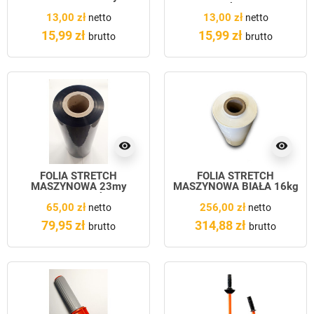
CZARNA
kg
13,00 zł
13,00 zł
netto
netto
15,99 zł
15,99 zł
brutto
brutto
visibility
visibility
FOLIA STRETCH
FOLIA STRETCH
MASZYNOWA 23my
MASZYNOWA BIAŁA 16kg
CZARNA 5 kg
65,00 zł
256,00 zł
netto
netto
79,95 zł
314,88 zł
brutto
brutto