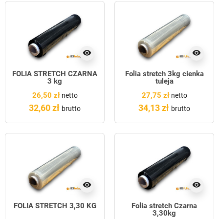
visibility
visibility
FOLIA STRETCH CZARNA
Folia stretch 3kg cienka
3 kg
tuleja
26,50 zł
27,75 zł
netto
netto
32,60 zł
34,13 zł
brutto
brutto
visibility
visibility
FOLIA STRETCH 3,30 KG
Folia stretch Czarna
3,30kg