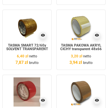
visibility
visibility
TAŚMA SMART 72/60y
TAŚMA PAKOWA AKRYL
SOLVENT TRANSPARENT
CICHY transparent 48x66
6,40 zł
3,20 zł
netto
netto
7,87 zł
3,94 zł
brutto
brutto
visibility
visibility