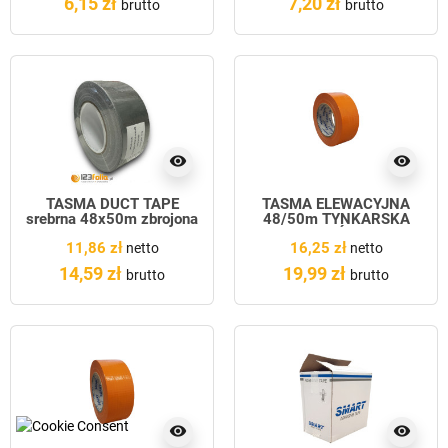
6,15 zł
7,20 zł
brutto
brutto
visibility
visibility
TAŚMA DUCT TAPE
TAŚMA ELEWACYJNA
srebrna 48x50m zbrojona
48/50m TYNKARSKA
POMARAŃCZOWA
11,86 zł
16,25 zł
netto
netto
14,59 zł
19,99 zł
brutto
brutto
visibility
visibility