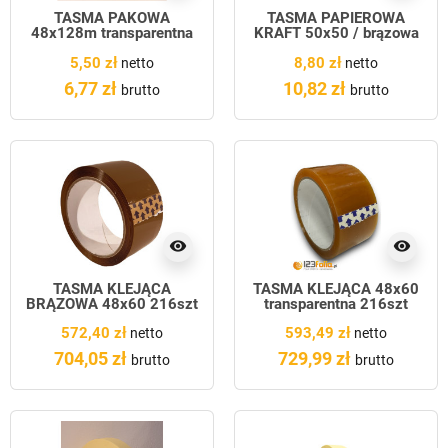
TAŚMA PAKOWA
TAŚMA PAPIEROWA
48x128m transparentna
KRAFT 50x50 / brązowa
5,50 zł
8,80 zł
netto
netto
6,77 zł
10,82 zł
brutto
brutto
visibility
visibility
TAŚMA KLEJĄCA
TAŚMA KLEJĄCA 48x60
BRĄZOWA 48x60 216szt
transparentna 216szt
PAKIET
PAKIET
572,40 zł
593,49 zł
netto
netto
704,05 zł
729,99 zł
brutto
brutto